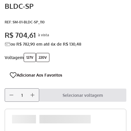
BLDC-SP
Aspirador
9
º
Multiprocessador
10
º
:
SM-01-BLDC-SP_110
R$
704
,
61
ou
R$
782
,
90
em até
6
x de
R$
130
,
48
voltagem
127V
220V
Selecionar voltagem