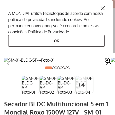
Atendemos todo o Brasil
A MONDIAL utiliza tecnologias de acordo com nossa
política de privacidade, incluindo cookies. Ao
O que você procura?
permanecer navegando, você concorda com estas
condições.
Política de Privacidade
.
Termos mais buscados
OK
cuidados pessoais
secador de cabelos
secador bldc multifuncional 5 em 1 mondial roxo 1500w 127v - sm-01-bldc-
sp
Peças Mondial
1
º
Air Fryer
2
º
Cafeteira
3
º
Assistencia Tecnica
4
º
+
4
Liquidificador
5
º
Secador
6
º
Secador BLDC Multifuncional 5 em 1
Panificadora
7
º
Mondial Roxo 1500W 127V - SM-01-
Panela Elétrica
8
º