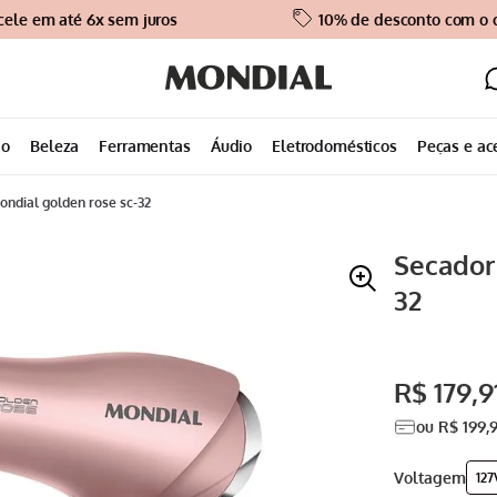
cele em até 6x sem juros
10% de desconto com o
ão
Beleza
Ferramentas
Áudio
Eletrodomésticos
Peças e ac
ondial golden rose sc-32
Secador
32
R$
179
,
9
ou
R$
199
,
voltagem
127