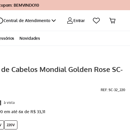
 cupom: BEMVINDO10
Entrar
Central de Atendimento
essórios
Novidades
 de Cabelos Mondial Golden Rose SC-
:
SC-32_220
1
90
em até
6
x de
R$
33
,
31
V
220V