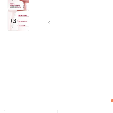
Multiprocessador
10
º
+
3