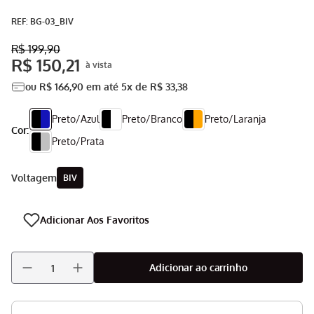
Aspirador
9
º
:
BG-03_BIV
Multiprocessador
10
º
R$
199
,
90
R$
150
,
21
ou
R$
166
,
90
em até
5
x de
R$
33
,
38
Preto/Azul
Preto/Branco
Preto/Laranja
Cor:
Preto/Prata
voltagem
BIV
Adicionar ao carrinho