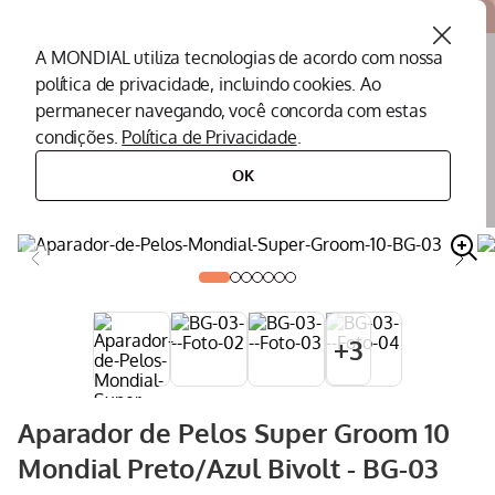
Atendemos todo o Brasil
A MONDIAL utiliza tecnologias de acordo com nossa
política de privacidade, incluindo cookies. Ao
O que você procura?
permanecer navegando, você concorda com estas
condições.
Política de Privacidade
.
Termos mais buscados
OK
cuidados pessoais
aparador de pelos
aparador de pelos super groom 10 mondial preto/azul bivolt - bg-03
Peças Mondial
1
º
Air Fryer
2
º
Cafeteira
3
º
Assistencia Tecnica
4
º
+
3
Liquidificador
5
º
Secador
6
º
Aparador de Pelos Super Groom 10
Panificadora
7
º
Mondial Preto/Azul Bivolt - BG-03
Panela Elétrica
8
º