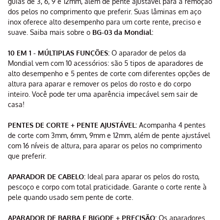
guias de 3, 6, 9 e 12mm, além de pente ajustável para a remoção
dos pelos no comprimento que preferir. Suas lâminas em aço
inox oferece alto desempenho para um corte rente, preciso e
suave. Saiba mais sobre o
BG-03 da Mondial:
10 EM 1 - MÚLTIPLAS FUNÇÕES:
O aparador de pelos da
Mondial vem com 10 acessórios: são 5 tipos de aparadores de
alto desempenho e 5 pentes de corte com diferentes opções de
altura para aparar e remover os pelos do rosto e do corpo
inteiro. Você pode ter uma aparência impecável sem sair de
casa!
PENTES DE CORTE + PENTE AJUSTÁVEL:
Acompanha 4 pentes
de corte com 3mm, 6mm, 9mm e 12mm, além de pente ajustável
com 16 níveis de altura, para aparar os pelos no comprimento
que preferir.
APARADOR DE CABELO:
Ideal para aparar os pelos do rosto,
pescoço e corpo com total praticidade. Garante o corte rente à
pele quando usado sem pente de corte.
APARADOR DE BARBA E BIGODE + PRECISÃO:
Os aparadores