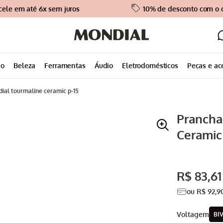
cele em até 6x sem juros
10% de desconto com o
ão
Beleza
Ferramentas
Áudio
Eletrodomésticos
Peças e ac
dial tourmaline ceramic p-15
Prancha
Ceramic
R$
83
,
61
ou
R$
92
,
9
voltagem
BI