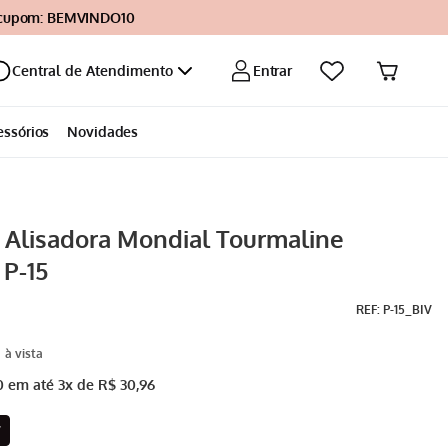
 cupom: BEMVINDO10
Entrar
Central de Atendimento
essórios
Novidades
 Alisadora Mondial Tourmaline
 P-15
:
P-15_BIV
0
em até
3
x de
R$
30
,
96
V