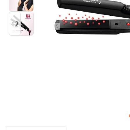
Multiprocessador
10
º
+
2