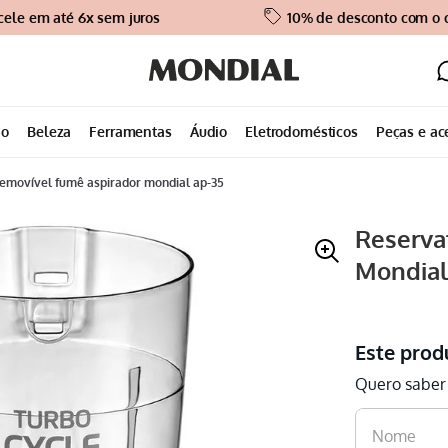
cele em até 6x sem juros
10% de desconto com o
ão
Beleza
Ferramentas
Áudio
Eletrodomésticos
Peças e ac
 removível fumê aspirador mondial ap-35
Reserva
Mondial
Este prod
Quero saber 