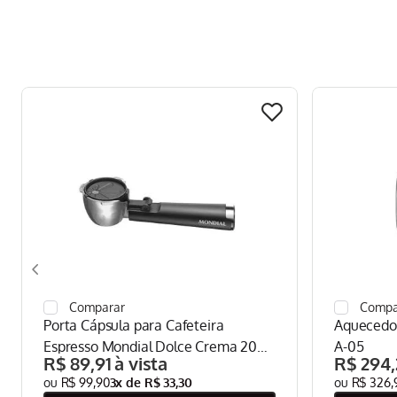
Porta Cápsula para Cafeteira
Aquecedo
Espresso Mondial Dolce Crema 20
A-05
R$
89
,
91
R$
294
,
Bar Mondial Preto/Inox - CPC-DG
R$
99
,
90
3
x de
R$
33
,
30
R$
326
,