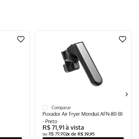
Puxador Air Fryer Mondial AFN-80-BI
- Preto
R$
71
,
91
R$
79
,
90
2
x de
R$
39
,
95