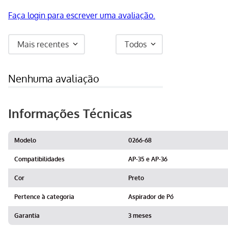
Faça login para escrever uma avaliação.
Mais recentes
Todos
Nenhuma avaliação
Informações Técnicas
Modelo
0266-68
Compatibilidades
AP-35 e AP-36
Cor
Preto
Pertence à categoria
Aspirador de Pó
Garantia
3 meses