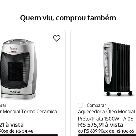
Quem viu, comprou também
r Mondial Termo Ceramica
Aquecedor a Óleo Mondial
Preto/Prata 1500W - A-06
21
R$
575
,
91
90
6
x de
R$
54
,
48
R$
639
,
90
6
x de
R$
106
,
65