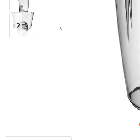
Multiprocessador
10
º
+
2