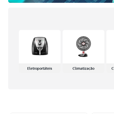
Multiprocessador
10
º
Eletroportáteis
Climatização
C