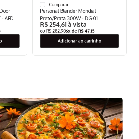
 Door
Personal Blender Mondial
 - AFDO-
Preto/Prata 300W - DG-01
R$
254
,
61
8
R$
282
,
90
6
x de
R$
47
,
15
o
adicionar ao carrinho