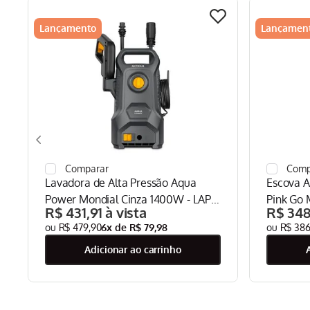
Lançamento
Lançamen
Lavadora de Alta Pressão Aqua
Escova A
Power Mondial Cinza 1400W - LAP-
Pink Go 
R$
431
,
91
R$
34
04-GY
EA-09
R$
479
,
90
6
x de
R$
79
,
98
R$
38
adicionar ao carrinho