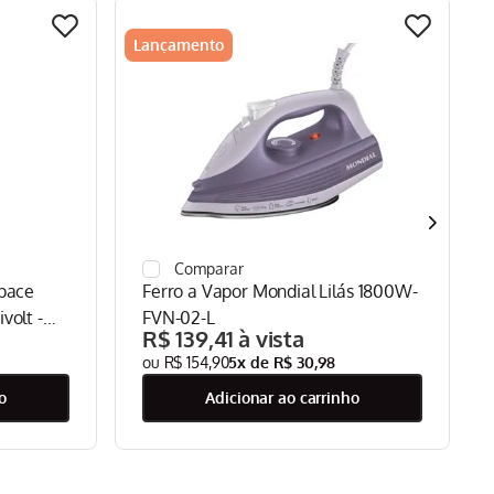
Lançamento
Space
Ferro a Vapor Mondial Lilás 1800W-
volt -
FVN-02-L
R$
139
,
41
R$
154
,
90
5
x de
R$
30
,
98
o
adicionar ao carrinho