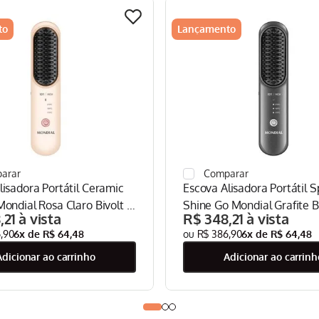
to
Lançamento
lisadora Portátil Ceramic
Escova Alisadora Portátil 
Mondial Rosa Claro Bivolt -
Shine Go Mondial Grafite Bi
8
,
21
R$
348
,
21
EA-08
6
,
90
6
x de
R$
64
,
48
R$
386
,
90
6
x de
R$
64
,
48
adicionar ao carrinho
adicionar ao carrinh