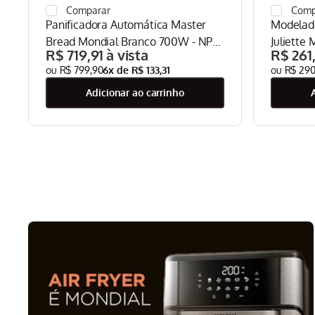
Panificadora Automática Master
Modelado
Bread Mondial Branco 700W - NPF-
Juliette 
R$
719
,
91
R$
261
54
MCT-JU-
R$
799
,
90
6
x de
R$
133
,
31
R$
29
adicionar ao carrinho