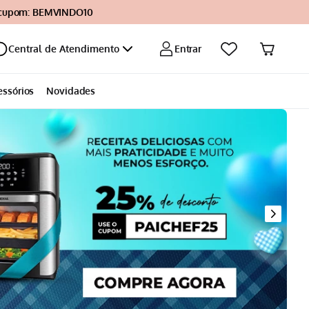
 cupom: BEMVINDO10
Entrar
Central de Atendimento
essórios
Novidades