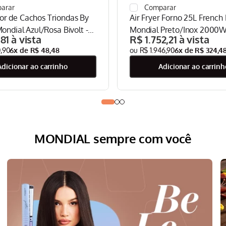
r de Cachos Triondas By
Air Fryer Forno 25L French
Mondial Azul/Rosa Bivolt -
Mondial Preto/Inox 2000W
,
81
R$
1
.
752
,
21
03
25L-FD
0
,
90
6
x de
R$
48
,
48
R$
1
.
946
,
90
6
x de
R$
324
,
4
adicionar ao carrinho
adicionar ao carrinh
MONDIAL sempre com você