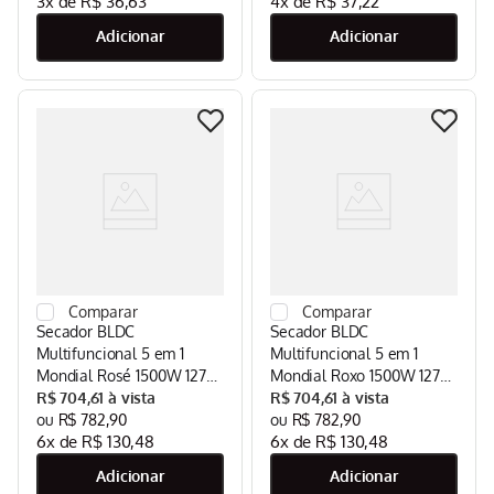
3
x de
R$
36
,
63
4
x de
R$
37
,
22
Secador BLDC
Secador BLDC
Multifuncional 5 em 1
Multifuncional 5 em 1
Mondial Rosé 1500W 127V
Mondial Roxo 1500W 127V
- SM-01-BLDC-GR
R$
704
,
61
- SM-01-BLDC-SP
R$
704
,
61
R$
782
,
90
R$
782
,
90
6
x de
R$
130
,
48
6
x de
R$
130
,
48