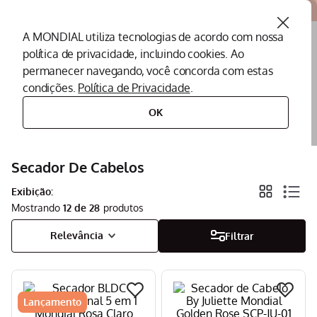
Atendemos todo o Brasil
A MONDIAL utiliza tecnologias de acordo com nossa
política de privacidade, incluindo cookies. Ao
O que você procura?
permanecer navegando, você concorda com estas
condições.
Política de Privacidade
.
Termos mais buscados
OK
cuidados pessoais
secador de cabelos
Peças Mondial
1
º
Air Fryer
Secador De Cabelos
2
º
Cafeteira
3
º
Exibição:
Mostrando
12 de 28
Assistencia Tecnica
4
º
Relevância
Filtrar
Liquidificador
5
º
Secador
6
º
Panificadora
7
º
Lançamento
Panela Elétrica
8
º