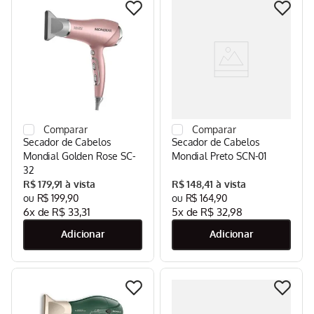
Secador de Cabelos
Secador de Cabelos
Mondial Golden Rose SC-
Mondial Preto SCN-01
32
R$
179
,
91
R$
148
,
41
R$
199
,
90
R$
164
,
90
6
x de
R$
33
,
31
5
x de
R$
32
,
98