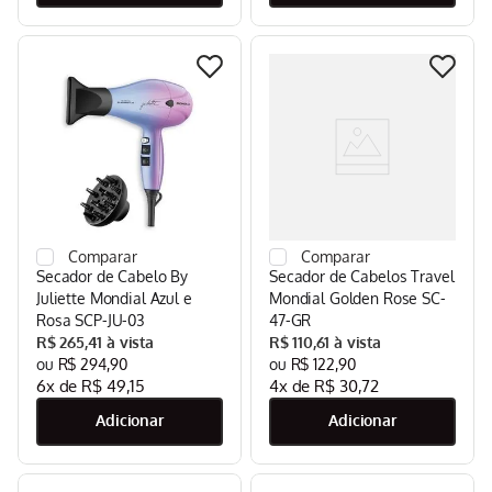
Secador de Cabelo By
Secador de Cabelos Travel
Juliette Mondial Azul e
Mondial Golden Rose SC-
Rosa SCP-JU-03
47-GR
R$
265
,
41
R$
110
,
61
R$
294
,
90
R$
122
,
90
6
x de
R$
49
,
15
4
x de
R$
30
,
72