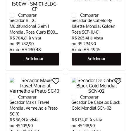
Aspirador
9
º
Multiprocessador
10
º
Secador BLDC
Secador de Cabelo By
Multifuncional 5 em 1
Juliette Mondial Golden
Mondial Rosa Claro 1500W
Rose SCP-JU-01
- SM-01-BLDC-CP
R$
704
,
61
R$
265
,
41
R$
782
,
90
R$
294
,
90
6
x de
R$
130
,
48
6
x de
R$
49
,
15
Secador Maxis Travel
Secador De Cabelos Black
Mondial Vermelho e Preto
Gold Mondial SCN-02
SC-10
R$
98
,
91
R$
134
,
01
R$
109
,
90
R$
148
,
90