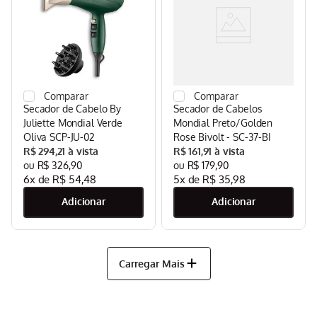
Secador de Cabelo By
Secador de Cabelos
Juliette Mondial Verde
Mondial Preto/Golden
Oliva SCP-JU-02
Rose Bivolt - SC-37-BI
R$
294
,
21
R$
161
,
91
R$
326
,
90
R$
179
,
90
6
x de
R$
54
,
48
5
x de
R$
35
,
98