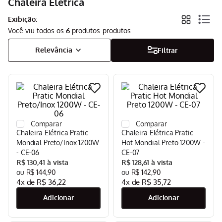
Chaleira Elétrica
Aspirador
9
º
Exibição:
Você viu todos os
6
produtos
Multiprocessador
10
º
Relevância
Filtrar
Chaleira Elétrica Pratic
Chaleira Elétrica Pratic
Mondial Preto/Inox 1200W
Hot Mondial Preto 1200W -
- CE-06
CE-07
R$
130
,
41
R$
128
,
61
R$
144
,
90
R$
142
,
90
4
x de
R$
36
,
22
4
x de
R$
35
,
72