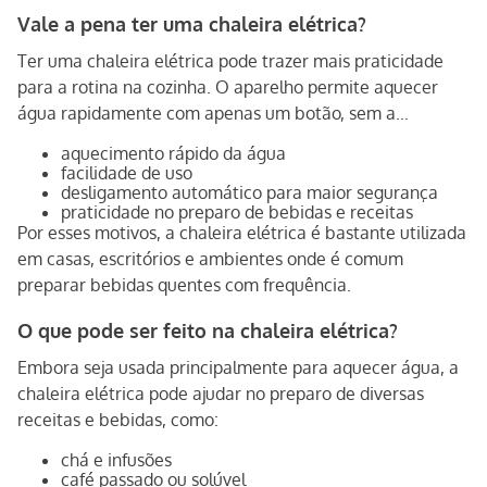
permitindo preparar várias porções de bebidas ou utilizar
Vale a pena ter uma chaleira elétrica?
a água aquecida em diferentes receitas.
Outro diferencial é a jarra removível, que pode ser
Ter uma chaleira elétrica pode trazer mais praticidade
retirada da base para servir com mais praticidade. O
para a rotina na cozinha. O aparelho permite aquecer
sistema de desligamento automático também aumenta a
água rapidamente com apenas um botão, sem a
segurança, interrompendo o aquecimento quando a água
necessidade de usar fogão ou panela.
aquecimento rápido da água
atinge a temperatura de fervura.
Entre as principais vantagens estão:
facilidade de uso
Além disso, o aquecimento rápido ajuda a reduzir o tempo
desligamento automático para maior segurança
praticidade no preparo de bebidas e receitas
de preparo em comparação com métodos tradicionais no
Por esses motivos, a chaleira elétrica é bastante utilizada
fogão.
em casas, escritórios e ambientes onde é comum
preparar bebidas quentes com frequência.
O que pode ser feito na chaleira elétrica?
Embora seja usada principalmente para aquecer água, a
chaleira elétrica pode ajudar no preparo de diversas
receitas e bebidas, como:
chá e infusões
café passado ou solúvel