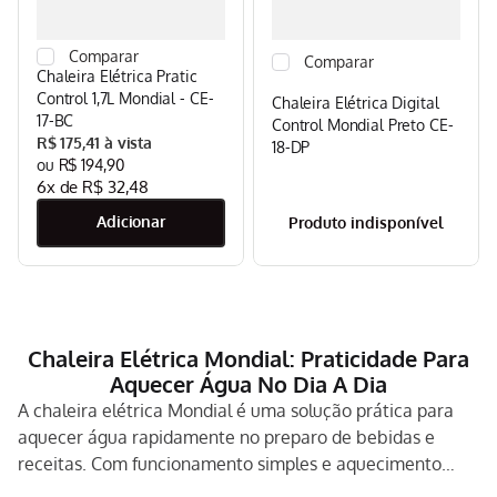
Chaleira Elétrica Pratic
Control 1,7L Mondial - CE-
Chaleira Elétrica Digital
17-BC
Control Mondial Preto CE-
R$
175
,
41
18-DP
R$
194
,
90
6
x de
R$
32
,
48
Produto indisponível
Chaleira Elétrica Mondial: Praticidade Para
Aquecer Água No Dia A Dia
A chaleira elétrica Mondial é uma solução prática para
aquecer água rapidamente no preparo de bebidas e
receitas. Com funcionamento simples e aquecimento
eficiente, o aparelho ajuda a otimizar tarefas comuns da