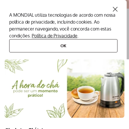
Atendemos todo o Brasil
A MONDIAL utiliza tecnologias de acordo com nossa
política de privacidade, incluindo cookies. Ao
O que você procura?
permanecer navegando, você concorda com estas
condições.
Política de Privacidade
.
Termos mais buscados
OK
eletroportáteis
eletroportáteis para cozinha
chaleira elétrica
Peças Mondial
1
º
Air Fryer
2
º
Cafeteira
3
º
Assistencia Tecnica
4
º
Liquidificador
5
º
Secador
6
º
Panificadora
7
º
Panela Elétrica
8
º