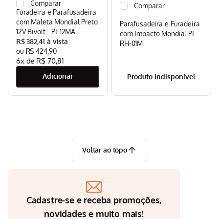
Furadeira e Parafusadeira
com Maleta Mondial Preto
Parafusadeira e Furadeira
12V Bivolt - PI-12MA
com Impacto Mondial PI-
R$
382
,
41
RH-01M
R$
424
,
90
6
x de
R$
70
,
81
Produto indisponível
Voltar ao topo
Cadastre-se e receba promoções,
novidades e muito mais!