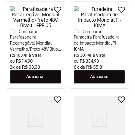
Parafusadeira
Furadeira Parafusadeira
Recarregável Mondial
de Impacto Mondial PI-
Vermelho/Preto 48V Bivolt
10MA
- FPF-05
R$
103
,
41
R$
301
,
41
R$
114
,
90
R$
334
,
90
3
x de
R$
38
,
30
6
x de
R$
55
,
81