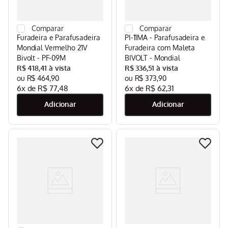
Furadeira e Parafusadeira
PI-11MA - Parafusadeira e
Mondial Vermelho 21V
Furadeira com Maleta
Bivolt - PF-09M
BIVOLT - Mondial
R$
418
,
41
R$
336
,
51
R$
464
,
90
R$
373
,
90
6
x de
R$
77
,
48
6
x de
R$
62
,
31