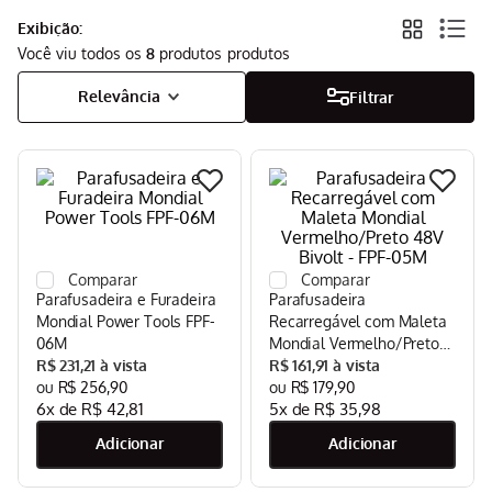
Exibição:
Aspirador
9
º
Você viu todos os
8
produtos
Multiprocessador
10
º
Relevância
Filtrar
Parafusadeira e Furadeira
Parafusadeira
Mondial Power Tools FPF-
Recarregável com Maleta
06M
Mondial Vermelho/Preto
R$
231
,
21
48V Bivolt - FPF-05M
R$
161
,
91
R$
256
,
90
R$
179
,
90
6
x de
R$
42
,
81
5
x de
R$
35
,
98