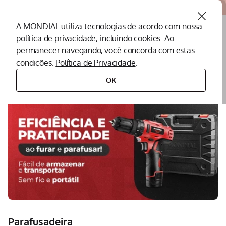
Atendemos todo o Brasil
A MONDIAL utiliza tecnologias de acordo com nossa
política de privacidade, incluindo cookies. Ao
O que você procura?
permanecer navegando, você concorda com estas
condições.
Política de Privacidade
.
Termos mais buscados
OK
ferramentas
parafusadeira
Peças Mondial
1
º
Air Fryer
2
º
Cafeteira
3
º
Assistencia Tecnica
4
º
Liquidificador
5
º
Secador
6
º
Panificadora
7
º
Parafusadeira
Panela Elétrica
8
º