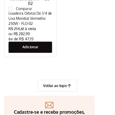
Aspirador
9
º
Lixadeira Orbital De 1/4 de
Multiprocessador
10
º
Lixa Mondial Vermelho
250W - FLO-02
R$
254
,
61
R$
282
,
90
6
x de
R$
47
,
15
Voltar ao topo
Cadastre-se e receba promoções,