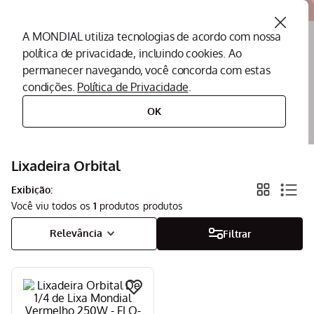
Atendemos todo o Brasil
A MONDIAL utiliza tecnologias de acordo com nossa
política de privacidade, incluindo cookies. Ao
O que você procura?
permanecer navegando, você concorda com estas
condições.
Política de Privacidade
.
Termos mais buscados
OK
ferramentas
lixadeira orbital
Peças Mondial
1
º
Air Fryer
Lixadeira Orbital
2
º
Cafeteira
3
º
Exibição:
Você viu todos os
1
produtos
Assistencia Tecnica
4
º
Relevância
Filtrar
Liquidificador
5
º
Secador
6
º
Panificadora
7
º
Panela Elétrica
8
º