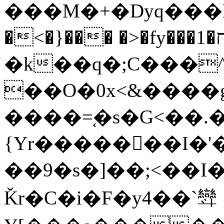
���M�+�Dyq���E�i
�<�}��� �>�fy���1�חiНԗ�=n
�k��q�;C���
��O�0x<&����
����=֚�s�G<��
{Yr�������I�'�
��9�s�]��;<��I�
Ǩr�C�i�F�y4��`㪻