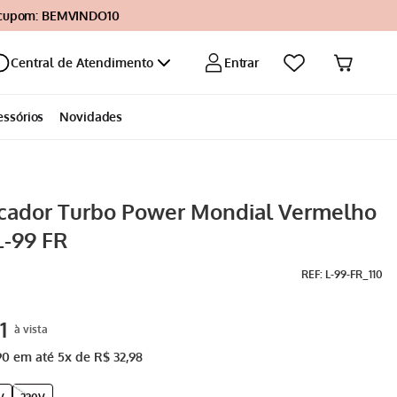
 cupom: BEMVINDO10
Entrar
Central de Atendimento
essórios
Novidades
ficador Turbo Power Mondial Vermelho
L-99 FR
:
L-99-FR_110
1
90
em até
5
x de
R$
32
,
98