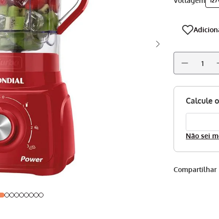
voltagem
127
Não sei m
Compartilhar