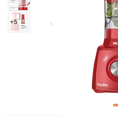
Multiprocessador
10
º
+
5