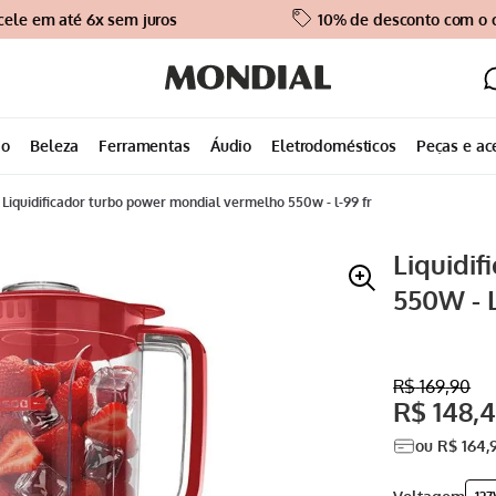
cele em até 6x sem juros
10% de desconto com o
ão
Beleza
Ferramentas
Áudio
Eletrodomésticos
Peças e ac
liquidificador turbo power mondial vermelho 550w - l-99 fr
Liquidi
550W - 
R$
169
,
90
R$
148
,
4
ou
R$
164
,