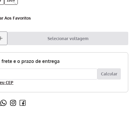
V
220V
Selecionar voltagem
eu CEP