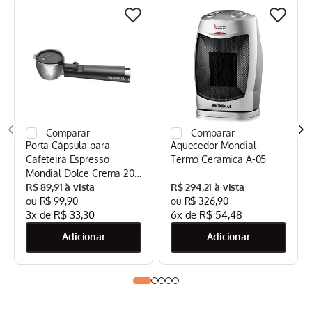
Porta Cápsula para
Aquecedor Mondial
Cafeteira Espresso
Termo Ceramica A-05
Mondial Dolce Crema 20
Bar Mondial Preto/Inox -
R$
89
,
91
R$
294
,
21
CPC-DG
R$
99
,
90
R$
326
,
90
3
x de
R$
33
,
30
6
x de
R$
54
,
48