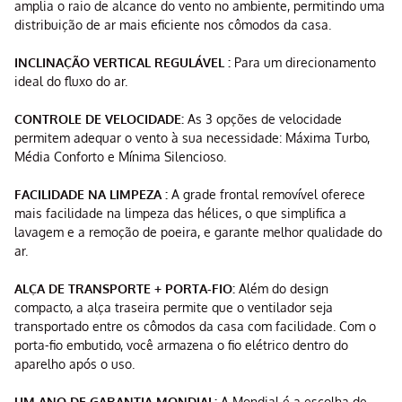
amplia o raio de alcance do vento no ambiente, permitindo uma
distribuição de ar mais eficiente nos cômodos da casa.
INCLINAÇÃO VERTICAL REGULÁVEL :
Para um direcionamento
ideal do fluxo do ar.
CONTROLE DE VELOCIDADE:
As 3 opções de velocidade
permitem adequar o vento à sua necessidade: Máxima Turbo,
Média Conforto e Mínima Silencioso.
FACILIDADE NA LIMPEZA :
A grade frontal removível oferece
mais facilidade na limpeza das hélices, o que simplifica a
lavagem e a remoção de poeira, e garante melhor qualidade do
ar.
ALÇA DE TRANSPORTE + PORTA-FIO:
Além do design
compacto, a alça traseira permite que o ventilador seja
transportado entre os cômodos da casa com facilidade. Com o
porta-fio embutido, você armazena o fio elétrico dentro do
aparelho após o uso.
UM ANO DE GARANTIA MONDIAL:
A Mondial é a escolha de