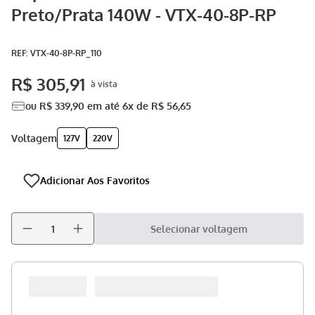
Preto/Prata 140W - VTX-40-8P-RP
Aspirador
9
º
Multiprocessador
10
º
:
VTX-40-8P-RP_110
R$
305
,
91
ou
R$
339
,
90
em até
6
x de
R$
56
,
65
voltagem
127V
220V
Selecionar voltagem