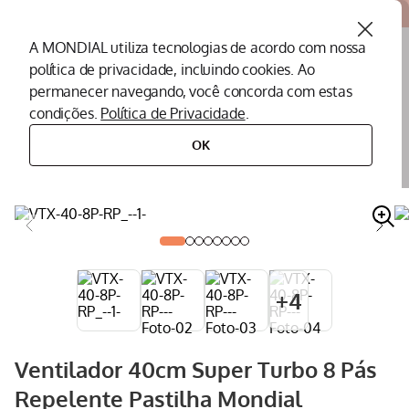
Atendemos todo o Brasil
A MONDIAL utiliza tecnologias de acordo com nossa
política de privacidade, incluindo cookies. Ao
O que você procura?
permanecer navegando, você concorda com estas
condições.
Política de Privacidade
.
Termos mais buscados
OK
climatização
ventilador
ventilador de mesa
ventilador 40cm super turbo 8 pás repelente pastilha mondial
preto/prata 140w - vtx-40-8p-rp
Peças Mondial
1
º
Air Fryer
2
º
Cafeteira
3
º
Assistencia Tecnica
4
º
+
4
Liquidificador
5
º
Secador
6
º
Ventilador 40cm Super Turbo 8 Pás
Panificadora
7
º
Repelente Pastilha Mondial
Panela Elétrica
8
º