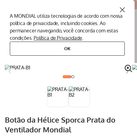
Atendemos todo o Brasil
A MONDIAL utiliza tecnologias de acordo com nossa
política de privacidade, incluindo cookies. Ao
O que você procura?
permanecer navegando, você concorda com estas
condições.
Política de Privacidade
.
Termos mais buscados
OK
peças
peças para ventiladores
botão
botão da hélice sporca prata do ventilador mondial
Peças Mondial
1
º
Air Fryer
2
º
Cafeteira
3
º
Assistencia Tecnica
4
º
Liquidificador
5
º
Secador
6
º
Botão da Hélice Sporca Prata do
Panificadora
7
º
Ventilador Mondial
Panela Elétrica
8
º