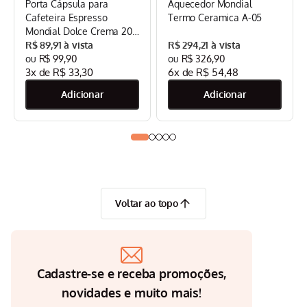
Porta Cápsula para
Aquecedor Mondial
Cafeteira Espresso
Termo Ceramica A-05
Mondial Dolce Crema 20
Bar Mondial Preto/Inox -
R$
89
,
91
R$
294
,
21
CPC-DG
R$
99
,
90
R$
326
,
90
3
x de
R$
33
,
30
6
x de
R$
54
,
48
Voltar ao topo
Cadastre-se e receba promoções,
novidades e muito mais!