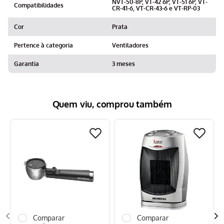
NVT-50-8P, VT-42 6P, VT-51 6P, VT-
Compatibilidades
CR-41-6, VT-CR-43-6 e VT-RP-03
Cor
Prata
Pertence à categoria
Ventiladores
Garantia
3 meses
Quem viu, comprou também