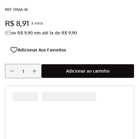
Aspirador
9
º
:
0066-36
Multiprocessador
10
º
R$
8
,
91
ou
R$
9
,
90
em até
1
x de
R$
9
,
90
Adicionar ao carrinho