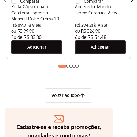
Porta Cápsula para
Aquecedor Mondial
Cafeteira Espresso
Termo Ceramica A-05
Mondial Dolce Crema 20
Bar Mondial Preto/Inox -
R$
89
,
91
R$
294
,
21
CPC-DG
R$
99
,
90
R$
326
,
90
3
x de
R$
33
,
30
6
x de
R$
54
,
48
Voltar ao topo
Cadastre-se e receba promoções,
novidades e muito mais!