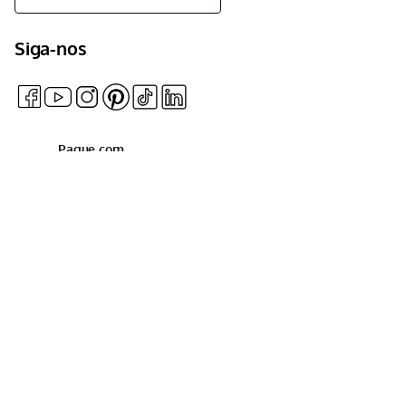
Siga-nos
Pague com
2024 © Mondial - Todos os direitos reservados. CNPJ:
37.189.889/0001-07 - Endereço: Estrada da Volta - 1200 -
Conceição do Jacuípe - BA