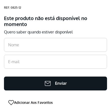
Aspirador
9
º
:
0825-12
Multiprocessador
10
º
Este produto não está disponível no
momento
Quero saber quando estiver disponível
Enviar