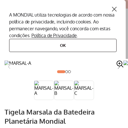
Atendemos todo o Brasil
A MONDIAL utiliza tecnologias de acordo com nossa
política de privacidade, incluindo cookies. Ao
O que você procura?
permanecer navegando, você concorda com estas
condições.
Política de Privacidade
.
Termos mais buscados
OK
peças
peças para batedeiras
tigela
tigela marsala da batedeira planetária mondial
Peças Mondial
1
º
Air Fryer
2
º
Cafeteira
3
º
Assistencia Tecnica
4
º
Liquidificador
5
º
Secador
6
º
Tigela Marsala da Batedeira
Panificadora
7
º
Planetária Mondial
Panela Elétrica
8
º