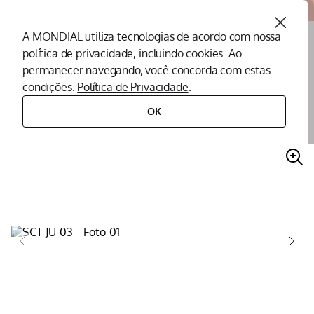
Atendemos todo o Brasil
A MONDIAL utiliza tecnologias de acordo com nossa
política de privacidade, incluindo cookies. Ao
O que você procura?
permanecer navegando, você concorda com estas
condições.
Política de Privacidade
.
Termos mais buscados
OK
cuidados pessoais
secador de cabelos
secador de cabelo by juliette mondial azul/rosa 1200w bivolt - sct-ju-03
Peças Mondial
1
º
Air Fryer
2
º
Cafeteira
3
º
Assistencia Tecnica
4
º
Liquidificador
5
º
Secador
6
º
Panificadora
7
º
Panela Elétrica
8
º