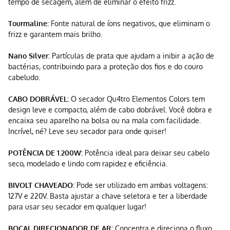
tempo de secagem, além de eliminar o efeito frizz.
Tourmaline:
Fonte natural de íons negativos, que eliminam o
frizz e garantem mais brilho.
Nano Silver:
Partículas de prata que ajudam a inibir a ação de
bactérias, contribuindo para a proteção dos fios e do couro
cabeludo.
CABO DOBRÁVEL:
O secador Qu4tro Elementos Colors tem
design leve e compacto, além de cabo dobrável. Você dobra e
encaixa seu aparelho na bolsa ou na mala com facilidade.
Incrível, né? Leve seu secador para onde quiser!
POTÊNCIA DE 1.200W:
Potência ideal para deixar seu cabelo
seco, modelado e lindo com rapidez e eficiência.
BIVOLT CHAVEADO:
Pode ser utilizado em ambas voltagens:
127V e 220V. Basta ajustar a chave seletora e ter a liberdade
para usar seu secador em qualquer lugar!
BOCAL DIRECIONADOR DE AR:
Concentra e direciona o fluxo