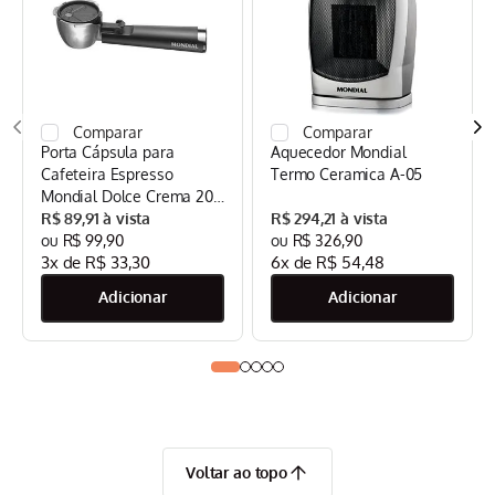
Porta Cápsula para
Aquecedor Mondial
Cafeteira Espresso
Termo Ceramica A-05
Mondial Dolce Crema 20
Bar Mondial Preto/Inox -
R$
89
,
91
R$
294
,
21
CPC-DG
R$
99
,
90
R$
326
,
90
3
x de
R$
33
,
30
6
x de
R$
54
,
48
Voltar ao topo