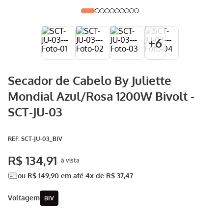
Aspirador
9
º
Multiprocessador
10
º
+
6
Secador de Cabelo By Juliette
Mondial Azul/Rosa 1200W Bivolt -
SCT-JU-03
:
SCT-JU-03_BIV
R$
134
,
91
ou
R$
149
,
90
em até
4
x de
R$
37
,
47
voltagem
BIV