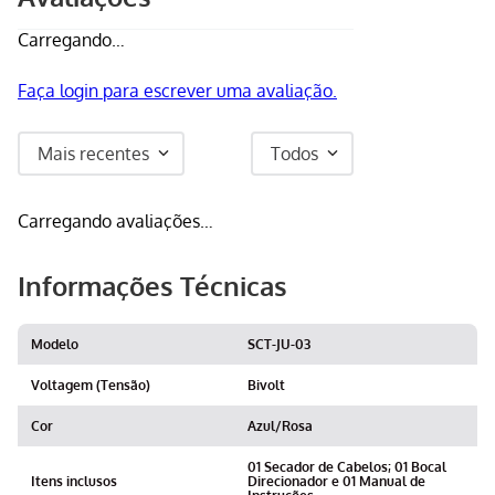
Carregando…
Faça login para escrever uma avaliação.
Mais recentes
Todos
Carregando avaliações…
Informações Técnicas
Modelo
SCT-JU-03
Voltagem (Tensão)
Bivolt
Cor
Azul/Rosa
01 Secador de Cabelos; 01 Bocal
Itens inclusos
Direcionador e 01 Manual de