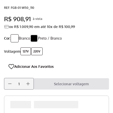
Aspirador
9
º
:
FGB-01-W50_110
Multiprocessador
10
º
R$
908
,
91
ou
R$
1
.
009
,
90
em até
10
x de
R$
100
,
99
Cor:
Branco
Preto / Branco
voltagem
127V
220V
Selecionar voltagem