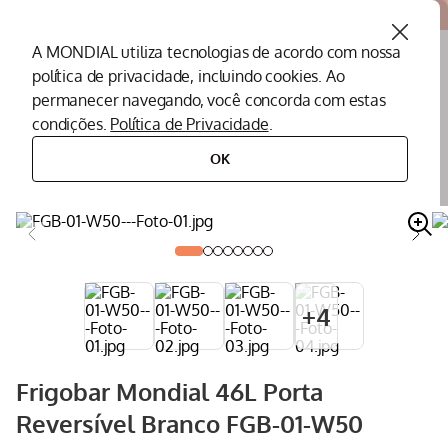
Atendemos todo o Brasil
A MONDIAL utiliza tecnologias de acordo com nossa
política de privacidade, incluindo cookies. Ao
O que você procura?
permanecer navegando, você concorda com estas
condições.
Política de Privacidade
.
Termos mais buscados
OK
eletrodomésticos
frigobar
frigobar mondial 46l porta reversível branco fgb-01-w50
Peças Mondial
1
º
Air Fryer
2
º
Cafeteira
3
º
Assistencia Tecnica
4
º
+
4
Liquidificador
5
º
Secador
6
º
Frigobar Mondial 46L Porta
Panificadora
7
º
Reversível Branco FGB-01-W50
Panela Elétrica
8
º