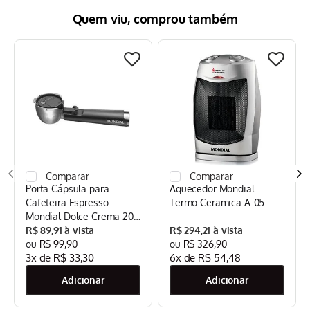
Quem viu, comprou também
Porta Cápsula para
Aquecedor Mondial
Cafeteira Espresso
Termo Ceramica A-05
Mondial Dolce Crema 20
Bar Mondial Preto/Inox -
R$
89
,
91
R$
294
,
21
CPC-DG
R$
99
,
90
R$
326
,
90
3
x de
R$
33
,
30
6
x de
R$
54
,
48