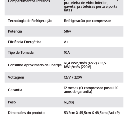
Compartimentos Internos
prateleira de vidro inferior,
gaveta, prateleiras porta e porta
latas
Tecnologia de Refrigeração
Refrigeração por compressor
Potência
58w
Eficiência Energética
A+
Tipo de Tomada
10A
16,4 kWh/mês (127V) / 15,9
Consumo Aproximado de Energia
kWh/mês (220V)
Voltagem
127V / 220V
12 meses (O compressor possui 10
Garantia
anos de garantia)
Peso
16,2Kg
Dimensões do produto
53,3cm X 45,5cm X 48,5cm (AxLxP)