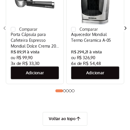
Porta Cápsula para
Aquecedor Mondial
Cafeteira Espresso
Termo Ceramica A-05
Mondial Dolce Crema 20
Bar Mondial Preto/Inox -
R$
89
,
91
R$
294
,
21
CPC-DG
R$
99
,
90
R$
326
,
90
3
x de
R$
33
,
30
6
x de
R$
54
,
48
Voltar ao topo