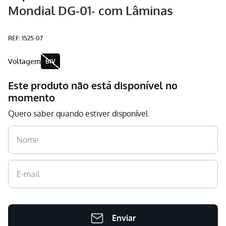
Mondial DG-01- com Lâminas
Aspirador
9
º
Multiprocessador
10
º
:
1525-07
voltagem
BIV
Este produto não está disponível no
momento
Quero saber quando estiver disponível
Enviar