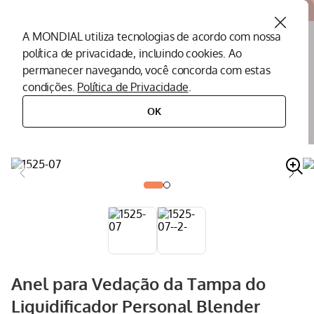
Atendemos todo o Brasil
A MONDIAL utiliza tecnologias de acordo com nossa
política de privacidade, incluindo cookies. Ao
O que você procura?
permanecer navegando, você concorda com estas
condições.
Política de Privacidade
.
Termos mais buscados
OK
peças
peças para liquidificadores
anel para vedação da tampa do liquidificador personal blender mondial
dg-01- com lâminas
Peças Mondial
1
º
Air Fryer
2
º
Cafeteira
3
º
Assistencia Tecnica
4
º
Liquidificador
5
º
Secador
6
º
Anel para Vedação da Tampa do
Panificadora
7
º
Liquidificador Personal Blender
Panela Elétrica
8
º