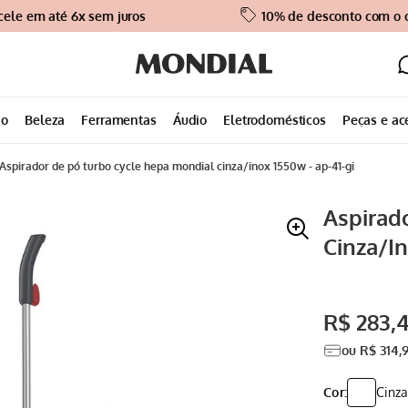
cele em até 6x sem juros
10% de desconto com o
ão
Beleza
Ferramentas
Áudio
Eletrodomésticos
Peças e ac
aspirador de pó turbo cycle hepa mondial cinza/inox 1550w - ap-41-gi
Aspirad
Cinza/I
R$
283
,
4
ou
R$
314
,
Cor:
Cinza