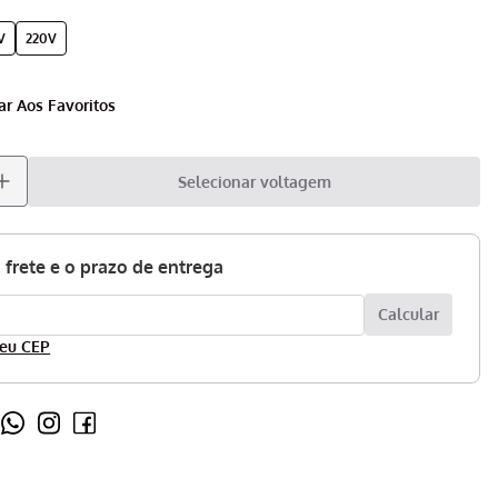
V
220V
Selecionar voltagem
eu CEP