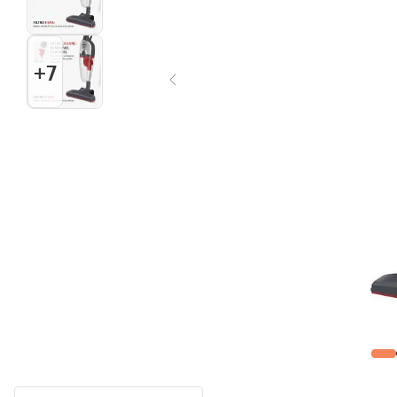
Multiprocessador
10
º
+
7