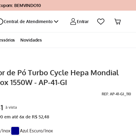
 cupom: BEMVINDO10
Entrar
Central de Atendimento
essórios
Novidades
or de Pó Turbo Cycle Hepa Mondial
nox 1550W - AP-41-GI
:
AP-41-GI_110
1
90
em até
6
x de
R$
52
,
48
/Inox
Azul Escuro/Inox