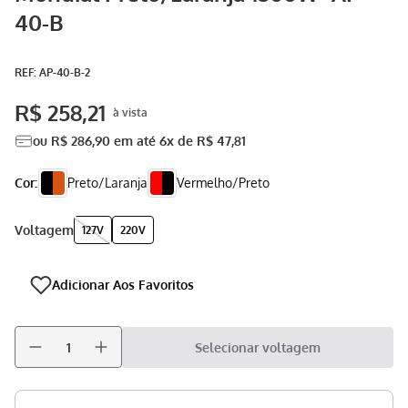
40-B
Aspirador
9
º
Multiprocessador
10
º
:
AP-40-B-2
R$
258
,
21
ou
R$
286
,
90
em até
6
x de
R$
47
,
81
Cor:
Preto/Laranja
Vermelho/Preto
voltagem
127V
220V
Selecionar voltagem