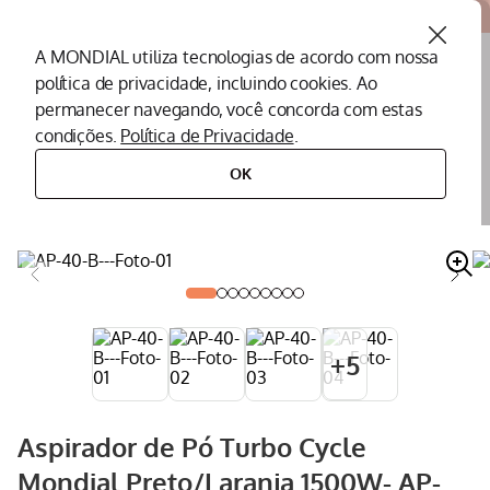
Atendemos todo o Brasil
A MONDIAL utiliza tecnologias de acordo com nossa
política de privacidade, incluindo cookies. Ao
O que você procura?
permanecer navegando, você concorda com estas
condições.
Política de Privacidade
.
Termos mais buscados
OK
eletroportáteis
eletroportáteis para casa
aspirador de pó
aspirador de pó turbo cycle mondial preto/laranja 1500w- ap-40-b
Peças Mondial
1
º
Air Fryer
2
º
Cafeteira
3
º
Assistencia Tecnica
4
º
+
5
Liquidificador
5
º
Secador
6
º
Aspirador de Pó Turbo Cycle
Panificadora
7
º
Mondial Preto/Laranja 1500W- AP-
Panela Elétrica
8
º