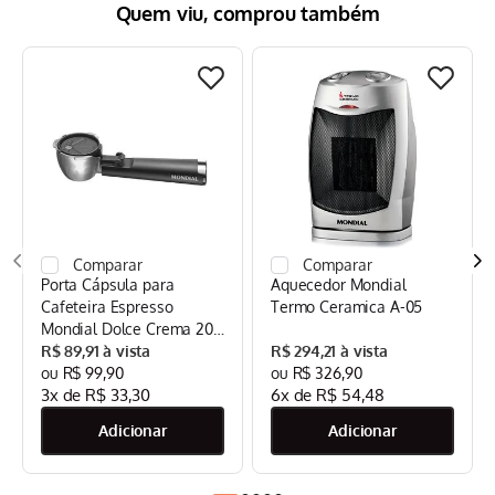
Quem viu, comprou também
Porta Cápsula para
Aquecedor Mondial
Cafeteira Espresso
Termo Ceramica A-05
Mondial Dolce Crema 20
Bar Mondial Preto/Inox -
R$
89
,
91
R$
294
,
21
CPC-DG
R$
99
,
90
R$
326
,
90
3
x de
R$
33
,
30
6
x de
R$
54
,
48