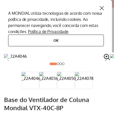
Atendemos todo o Brasil
A MONDIAL utiliza tecnologias de acordo com nossa
política de privacidade, incluindo cookies. Ao
O que você procura?
permanecer navegando, você concorda com estas
condições.
Política de Privacidade
.
Termos mais buscados
OK
peças
peças para ventiladores
base
base do ventilador de coluna mondial vtx-40c-8p
Peças Mondial
1
º
Air Fryer
2
º
Cafeteira
3
º
Assistencia Tecnica
4
º
Liquidificador
5
º
Secador
6
º
Base do Ventilador de Coluna
Panificadora
7
º
Mondial VTX-40C-8P
Panela Elétrica
8
º