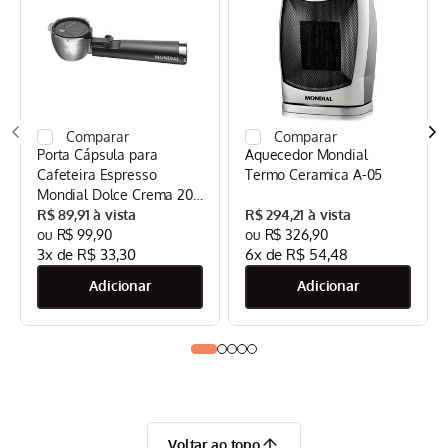
Porta Cápsula para
Aquecedor Mondial
Cafeteira Espresso
Termo Ceramica A-05
Mondial Dolce Crema 20
Bar Mondial Preto/Inox -
R$
89
,
91
R$
294
,
21
CPC-DG
R$
99
,
90
R$
326
,
90
3
x de
R$
33
,
30
6
x de
R$
54
,
48
Voltar ao topo