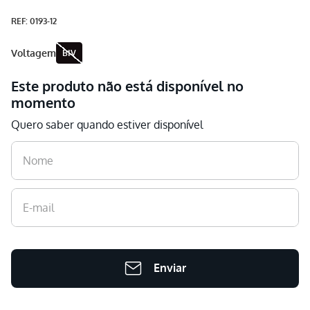
Aspirador
9
º
:
0193-12
Multiprocessador
10
º
voltagem
BIV
Este produto não está disponível no
momento
Quero saber quando estiver disponível
Enviar