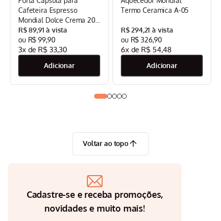
Porta Cápsula para
Aquecedor Mondial
Cafeteira Espresso
Termo Ceramica A-05
Mondial Dolce Crema 20
Bar Mondial Preto/Inox -
R$
89
,
91
R$
294
,
21
CPC-DG
R$
99
,
90
R$
326
,
90
3
x de
R$
33
,
30
6
x de
R$
54
,
48
Voltar ao topo
Cadastre-se e receba promoções,
novidades e muito mais!