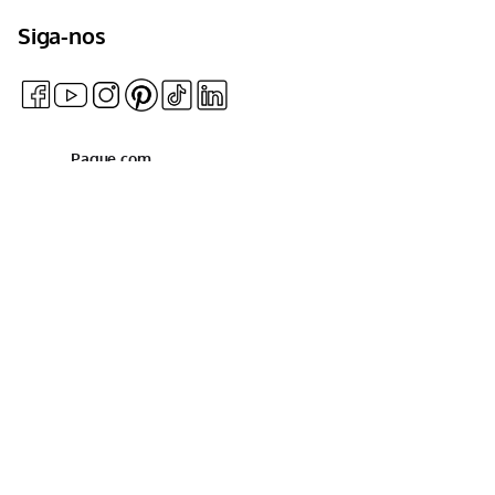
Siga-nos
Pague com
2024 © Mondial - Todos os direitos reservados. CNPJ:
37.189.889/0001-07 - Endereço: Estrada da Volta - 1200 -
Conceição do Jacuípe - BA