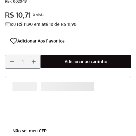
:
0020-19
Aspirador
9
º
R$
10
,
71
Multiprocessador
10
º
ou
R$
11
,
90
em até
1
x de
R$
11
,
90
Adicionar ao carrinho
Não sei meu CEP