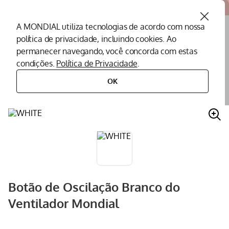
Atendemos todo o Brasil
A MONDIAL utiliza tecnologias de acordo com nossa
política de privacidade, incluindo cookies. Ao
O que você procura?
permanecer navegando, você concorda com estas
condições.
Política de Privacidade
.
Termos mais buscados
OK
peças
peças para ventiladores
botão
botão de oscilação branco do ventilador mondial
Peças Mondial
1
º
Air Fryer
2
º
Cafeteira
3
º
Assistencia Tecnica
4
º
Liquidificador
5
º
Botão de Oscilação Branco do
Secador
6
º
Ventilador Mondial
Panificadora
7
º
Panela Elétrica
8
º