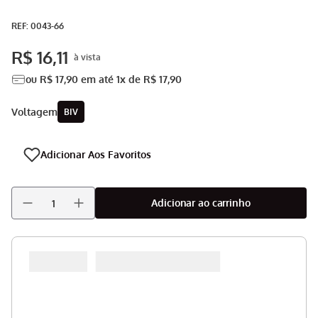
Aspirador
9
º
:
0043-66
Multiprocessador
10
º
R$
16
,
11
ou
R$
17
,
90
em até
1
x de
R$
17
,
90
voltagem
BIV
Adicionar ao carrinho