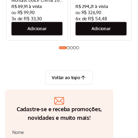
Mondial Dolce Crema 20
Bar Mondial Preto/Inox -
R$
89
,
91
R$
294
,
21
CPC-DG
R$
99
,
90
R$
326
,
90
3
x de
R$
33
,
30
6
x de
R$
54
,
48
Voltar ao topo
Cadastre-se e receba promoções,
novidades e muito mais!
Nome