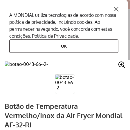
Atendemos todo o Brasil
A MONDIAL utiliza tecnologias de acordo com nossa
política de privacidade, incluindo cookies. Ao
O que você procura?
permanecer navegando, você concorda com estas
condições.
Política de Privacidade
.
Termos mais buscados
OK
peças
peças para fritadeiras
botão
botão de temperatura vermelho/inox da air fryer mondial af-32-ri
Peças Mondial
1
º
Air Fryer
2
º
Cafeteira
3
º
Assistencia Tecnica
4
º
Liquidificador
5
º
Botão de Temperatura
Secador
6
º
Vermelho/Inox da Air Fryer Mondial
Panificadora
7
º
AF-32-RI
Panela Elétrica
8
º