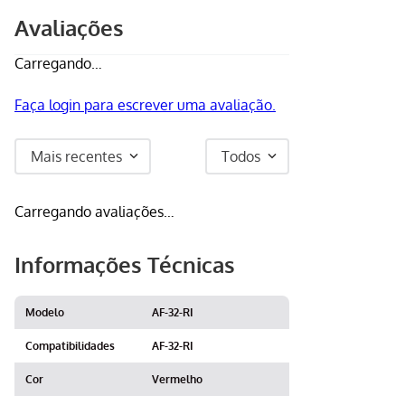
Avaliações
Carregando…
Faça login para escrever uma avaliação.
Mais recentes
Todos
Carregando avaliações…
Informações Técnicas
Modelo
AF-32-RI
Compatibilidades
AF-32-RI
Cor
Vermelho