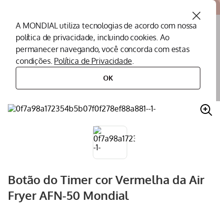
Atendemos todo o Brasil
A MONDIAL utiliza tecnologias de acordo com nossa
política de privacidade, incluindo cookies. Ao
O que você procura?
permanecer navegando, você concorda com estas
condições.
Política de Privacidade
.
Termos mais buscados
OK
peças
peças para fritadeiras
botão
botão do timer cor vermelha da air fryer afn-50 mondial
Peças Mondial
1
º
Air Fryer
2
º
Cafeteira
3
º
Assistencia Tecnica
4
º
Liquidificador
5
º
Botão do Timer cor Vermelha da Air
Secador
6
º
Fryer AFN-50 Mondial
Panificadora
7
º
Panela Elétrica
8
º