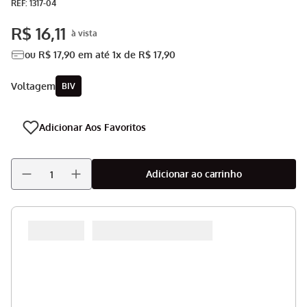
:
1317-04
Aspirador
9
º
R$
16
,
11
Multiprocessador
10
º
ou
R$
17
,
90
em até
1
x de
R$
17
,
90
voltagem
BIV
Adicionar ao carrinho