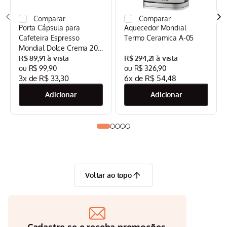
Porta Cápsula para
Aquecedor Mondial
Cafeteira Espresso
Termo Ceramica A-05
Mondial Dolce Crema 20
Bar Mondial Preto/Inox -
R$
89
,
91
R$
294
,
21
CPC-DG
R$
99
,
90
R$
326
,
90
3
x de
R$
33
,
30
6
x de
R$
54
,
48
Voltar ao topo