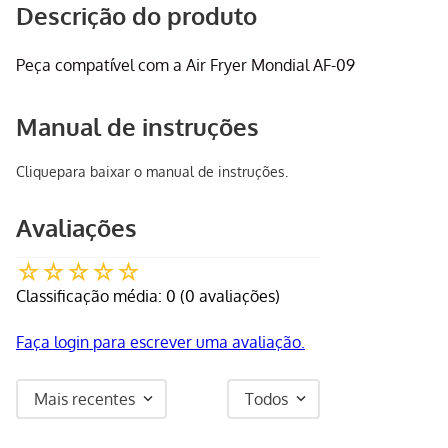
Descrição do produto
Peça compatível com a Air Fryer Mondial AF-09
Manual de instruções
Clique
para baixar o manual de instruções.
Avaliações
☆
☆
☆
☆
☆
Classificação média: 0
(0 avaliações)
Faça login para escrever uma avaliação.
Mais recentes
Todos