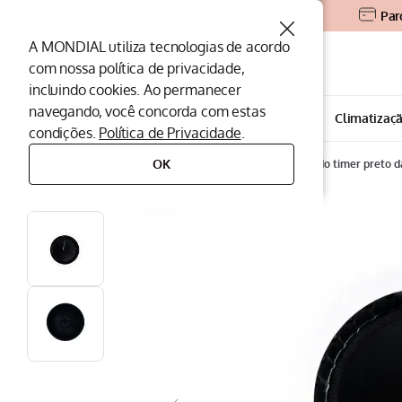
Par
A MONDIAL utiliza tecnologias de acordo
O que você procura?
com nossa política de privacidade,
incluindo cookies. Ao permanecer
Termos mais buscados
navegando, você concorda com estas
Todos os departamentos
Eletroportáteis
Climatizaç
condições.
Política de Privacidade
.
Peças Mondial
1
º
OK
peças
peças para fritadeiras
botão
botão do timer preto d
Air Fryer
2
º
Cafeteira
3
º
Assistencia Tecnica
4
º
Liquidificador
5
º
Secador
6
º
Panificadora
7
º
Panela Elétrica
8
º
Aspirador
9
º