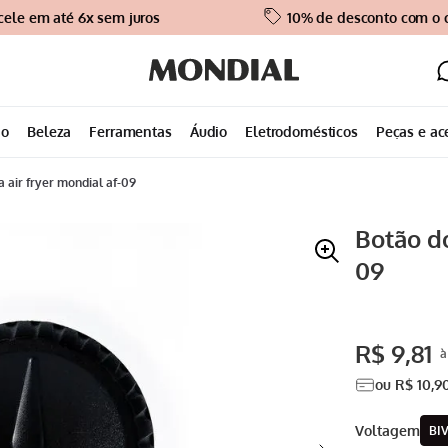
cele em até 6x sem juros
10% de desconto com o
ão
Beleza
Ferramentas
Áudio
Eletrodomésticos
Peças e ac
a air fryer mondial af-09
Botão do
09
R$
9
,
81
ou
R$
10
,
9
voltagem
BI