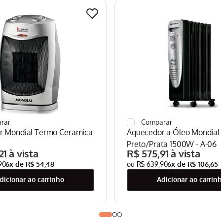
r Mondial Termo Ceramica
Aquecedor a Óleo Mondial
Preto/Prata 1500W - A-06
21
R$
575
,
91
90
6
x de
R$
54
,
48
R$
639
,
90
6
x de
R$
106
,
65
adicionar ao carrinho
adicionar ao carrin