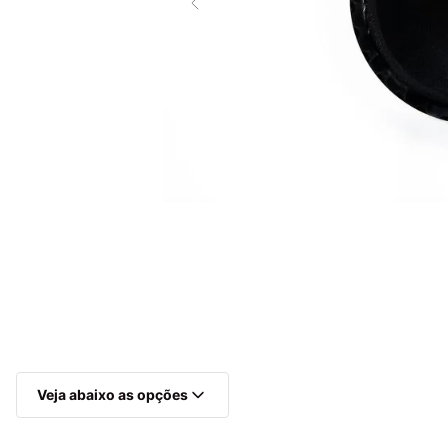
Multiprocessador
10
º
Veja abaixo as opções