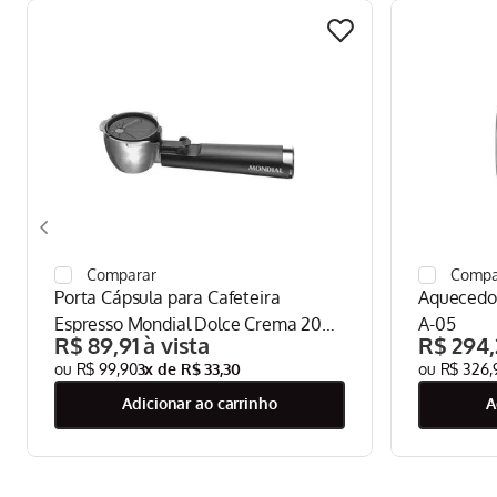
Porta Cápsula para Cafeteira
Aquecedo
Espresso Mondial Dolce Crema 20
A-05
R$
89
,
91
R$
294
,
Bar Mondial Preto/Inox - CPC-DG
R$
99
,
90
3
x de
R$
33
,
30
R$
326
,
adicionar ao carrinho