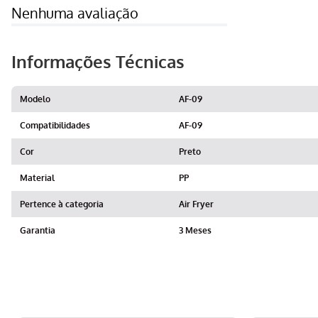
Nenhuma avaliação
Informações Técnicas
Modelo
AF-09
Compatibilidades
AF-09
Cor
Preto
Material
PP
Pertence à categoria
Air Fryer
Garantia
3 Meses