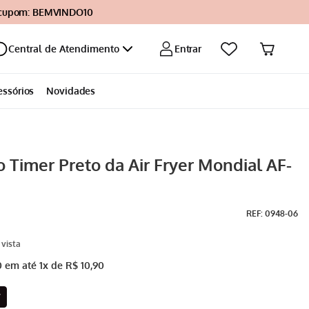
 cupom: BEMVINDO10
Entrar
Central de Atendimento
essórios
Novidades
 Timer Preto da Air Fryer Mondial AF-
:
0948-06
0
em até
1
x de
R$
10
,
90
V