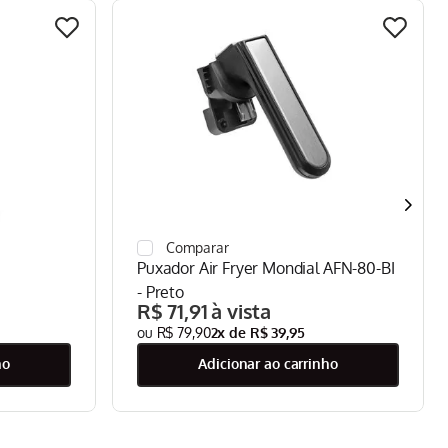
Puxador Air Fryer Mondial AFN-80-BI
- Preto
R$
71
,
91
R$
79
,
90
2
x de
R$
39
,
95
ho
adicionar ao carrinho