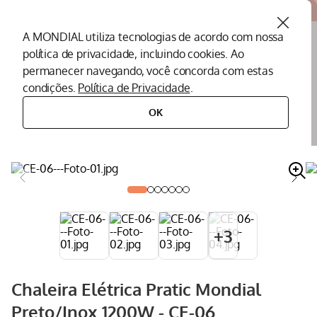
Atendemos todo o Brasil
A MONDIAL utiliza tecnologias de acordo com nossa
política de privacidade, incluindo cookies. Ao
O que você procura?
permanecer navegando, você concorda com estas
condições.
Política de Privacidade
.
Termos mais buscados
OK
eletroportáteis
eletroportáteis para cozinha
chaleira elétrica
chaleira elétrica pratic mondial preto/inox 1200w - ce-06
Peças Mondial
1
º
Air Fryer
2
º
Cafeteira
3
º
Assistencia Tecnica
4
º
+
3
Liquidificador
5
º
Secador
6
º
Chaleira Elétrica Pratic Mondial
Panificadora
7
º
Preto/Inox 1200W - CE-06
Panela Elétrica
8
º