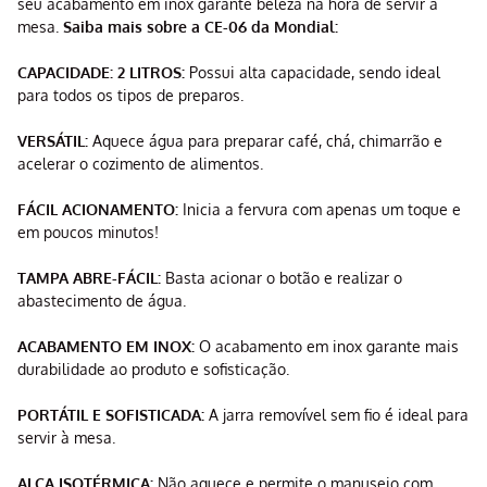
seu acabamento em inox garante beleza na hora de servir à
mesa.
Saiba mais sobre a CE-06 da Mondial:
CAPACIDADE: 2 LITROS:
Possui alta capacidade, sendo ideal
para todos os tipos de preparos.
VERSÁTIL:
Aquece água para preparar café, chá, chimarrão e
acelerar o cozimento de alimentos.
FÁCIL ACIONAMENTO:
Inicia a fervura com apenas um toque e
em poucos minutos!
TAMPA ABRE-FÁCIL:
Basta acionar o botão e realizar o
abastecimento de água.
ACABAMENTO EM INOX:
O acabamento em inox garante mais
durabilidade ao produto e sofisticação.
PORTÁTIL E SOFISTICADA:
A jarra removível sem fio é ideal para
servir à mesa.
ALÇA ISOTÉRMICA:
Não aquece e permite o manuseio com