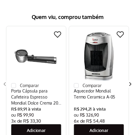
Quem viu, comprou também
Porta Cápsula para
Aquecedor Mondial
Cafeteira Espresso
Termo Ceramica A-05
Mondial Dolce Crema 20
Bar Mondial Preto/Inox -
R$
89
,
91
R$
294
,
21
CPC-DG
R$
99
,
90
R$
326
,
90
3
x de
R$
33
,
30
6
x de
R$
54
,
48