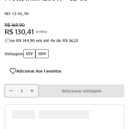
Aspirador
9
º
:
CE-06_110
Multiprocessador
10
º
R$
169
,
90
R$
130
,
41
ou
R$
144
,
90
em até
4
x de
R$
36
,
22
voltagem
127V
220V
Selecionar voltagem