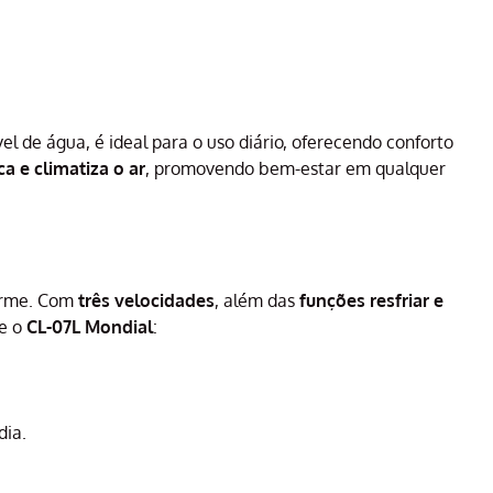
vel de água, é ideal para o uso diário, oferecendo conforto
ica e climatiza o ar
, promovendo bem-estar em qualquer
forme. Com
três velocidades
, além das
funções resfriar e
re o
CL-07L Mondial
:
dia.