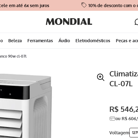
cele em até 6x sem juros
10% de desconto com o
ão
Beleza
Ferramentas
Áudio
Eletrodomésticos
Peças e ac
ranco 90w cl-07l
Climati
CL-07L
R$
546
,
ou
R$
606
,
voltagem
127