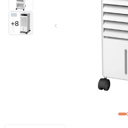
Multiprocessador
10
º
+
8