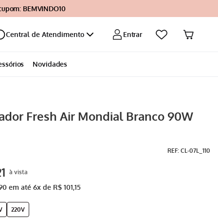
 cupom: BEMVINDO10
Entrar
Central de Atendimento
essórios
Novidades
zador Fresh Air Mondial Branco 90W
:
CL-07L_110
21
90
em até
6
x de
R$
101
,
15
V
220V