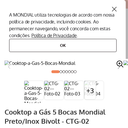
Atendemos todo o Brasil
A MONDIAL utiliza tecnologias de acordo com nossa
política de privacidade, incluindo cookies. Ao
O que você procura?
permanecer navegando, você concorda com estas
condições.
Política de Privacidade
.
Termos mais buscados
OK
eletrodomésticos
cooktops
cooktop 5 bocas
cooktop a gás 5 bocas mondial preto/inox bivolt - ctg-02
Peças Mondial
1
º
Air Fryer
2
º
Cafeteira
3
º
Assistencia Tecnica
4
º
+
3
Liquidificador
5
º
Secador
6
º
Cooktop a Gás 5 Bocas Mondial
Panificadora
7
º
Preto/Inox Bivolt - CTG-02
Panela Elétrica
8
º