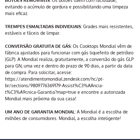
BOTÕES REMOVÍVEIS:
Os botões saem com facilidade,
evitando o acúmulo de gordura e possibilitando uma limpeza
mais eficaz.
TREMPES ESMALTADAS INDIVIDUAIS:
Grades mais resistentes,
estáveis e fáceis de limpar.
CONVERSÃO GRATUITA DE GÁS:
Os Cooktops Mondial vêm de
fábrica ajustados para funcionar com gás liquefeito de petróleo
(GLP). A Mondial realiza, gratuitamente, a conversão do gás GLP
para GN, uma vez e dentro do prazo de 90 dias, a partir da data
de compra. Para solicitar, acesse:
https://atendimentomondial.zendesk.com/hc/pt-
br/sections/9809776369179-Assist%C3%AAncia-
t%C3%A9cnica-Garantia?map=true e encontre a autorizada
Mondial mais próxima da sua casa!
UM ANO DE GARANTIA MONDIAL:
A Mondial é a escolha de
milhões de consumidores. Mondial, a escolha inteligente!