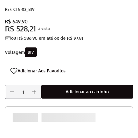
Aspirador
9
º
:
CTG-02_BIV
Multiprocessador
10
º
R$
649
,
90
R$
528
,
21
ou
R$
586
,
90
em até
6
x de
R$
97
,
81
voltagem
BIV
Adicionar ao carrinho