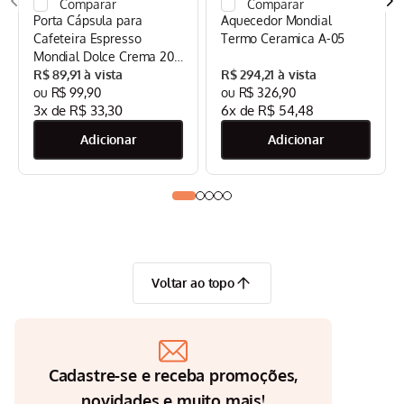
Porta Cápsula para
Aquecedor Mondial
Cafeteira Espresso
Termo Ceramica A-05
Mondial Dolce Crema 20
Bar Mondial Preto/Inox -
R$
89
,
91
R$
294
,
21
CPC-DG
R$
99
,
90
R$
326
,
90
3
x de
R$
33
,
30
6
x de
R$
54
,
48
Voltar ao topo
Cadastre-se e receba promoções,
novidades e muito mais!