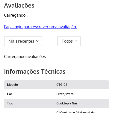
Avaliações
Carregando…
Faça login para escrever uma avaliação.
Mais recentes
Todos
Carregando avaliações…
Informações Técnicas
Modelo
CTG-02
Cor
Preto/Prata
Tipo
Cooktop a Gás
01 Cooktop e 01 Manual de