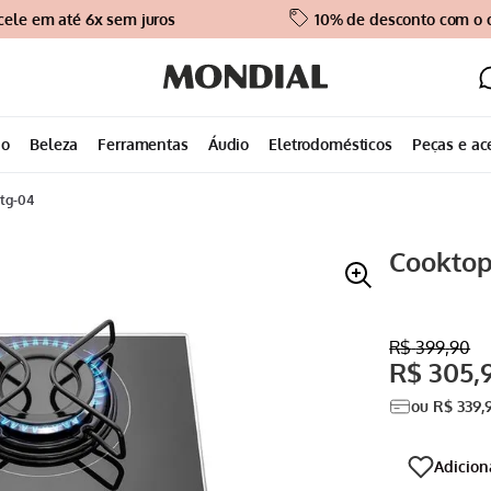
cele em até 6x sem juros
10% de desconto com o
ão
Beleza
Ferramentas
Áudio
Eletrodomésticos
Peças e ac
ctg-04
Cooktop
R$
399
,
90
R$
305
,
ou
R$
339
,