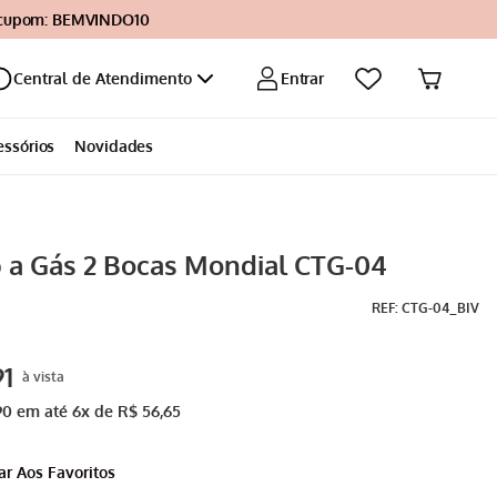
 cupom: BEMVINDO10
Entrar
Central de Atendimento
essórios
Novidades
 a Gás 2 Bocas Mondial CTG-04
:
CTG-04_BIV
91
90
em até
6
x de
R$
56
,
65