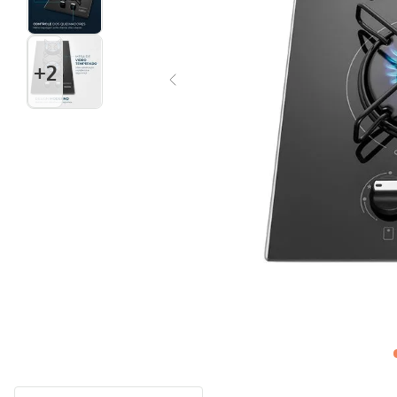
Multiprocessador
10
º
+
2