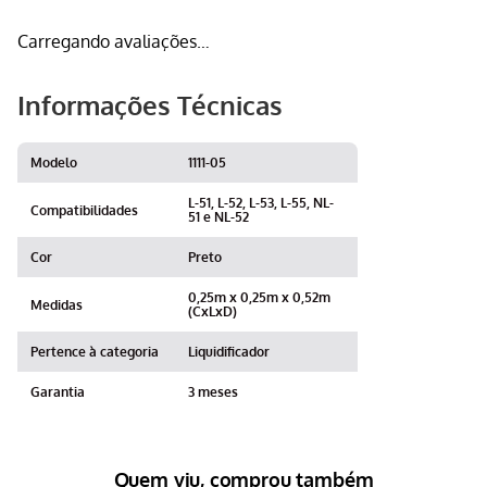
Carregando avaliações…
Informações Técnicas
Modelo
1111-05
L-51, L-52, L-53, L-55, NL-
Compatibilidades
51 e NL-52
Cor
Preto
0,25m x 0,25m x 0,52m
Medidas
(CxLxD)
Pertence à categoria
Liquidificador
Garantia
3 meses
Quem viu, comprou também