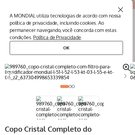
Atendemos todo o Brasil
A MONDIAL utiliza tecnologias de acordo com nossa
política de privacidade, incluindo cookies. Ao
O que você procura?
permanecer navegando, você concorda com estas
condições.
Política de Privacidade
.
Termos mais buscados
OK
peças
peças para liquidificadores
copo
copo cristal completo do liquidificador mondial l-51
Peças Mondial
1
º
Air Fryer
2
º
Cafeteira
3
º
Assistencia Tecnica
4
º
Liquidificador
5
º
Secador
6
º
Panificadora
7
º
Copo Cristal Completo do
Panela Elétrica
8
º