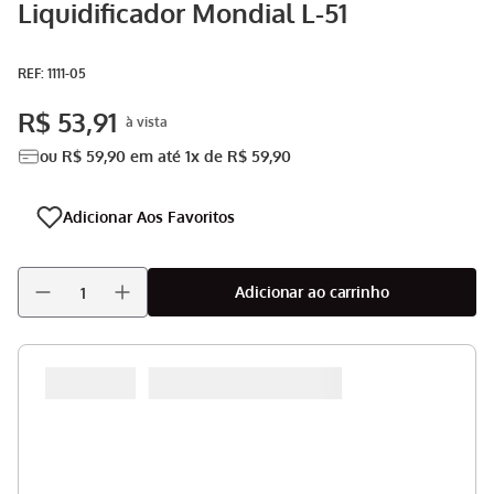
Liquidificador Mondial L-51
Aspirador
9
º
Multiprocessador
10
º
:
1111-05
R$
53
,
91
ou
R$
59
,
90
em até
1
x de
R$
59
,
90
Adicionar ao carrinho