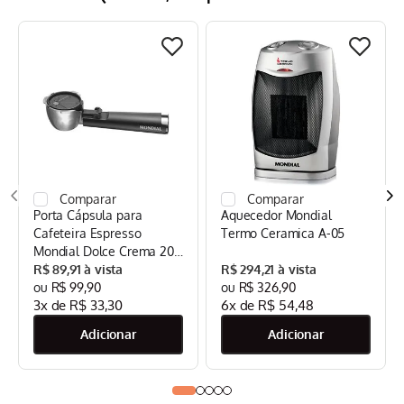
Porta Cápsula para
Aquecedor Mondial
Cafeteira Espresso
Termo Ceramica A-05
Mondial Dolce Crema 20
Bar Mondial Preto/Inox -
R$
89
,
91
R$
294
,
21
CPC-DG
R$
99
,
90
R$
326
,
90
3
x de
R$
33
,
30
6
x de
R$
54
,
48