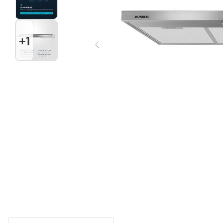
Multiprocessador
10
º
+
1