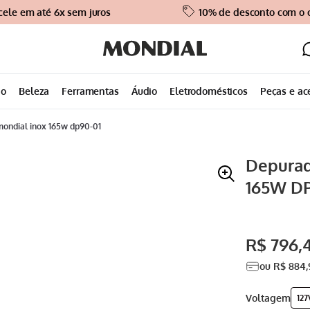
cele em até 6x sem juros
10% de desconto com o
ão
Beleza
Ferramentas
Áudio
Eletrodomésticos
Peças e ac
mondial inox 165w dp90-01
Depurad
165W DP
R$
796
,
ou
R$
884
,
voltagem
127