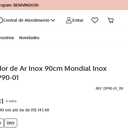
 cupom: BEMVINDO10
Entrar
Central de Atendimento
essórios
Novidades
or de Ar Inox 90cm Mondial Inox
90-01
:
DP90-01_110
41
90
em até
6
x de
R$
147
,
48
V
220V