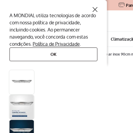
Par
A MONDIAL utiliza tecnologias de acordo
O que você procura?
com nossa política de privacidade,
incluindo cookies. Ao permanecer
Termos mais buscados
navegando, você concorda com estas
Todos os departamentos
Eletroportáteis
Climatizaç
condições.
Política de Privacidade
.
Peças Mondial
1
º
OK
eletrodomésticos
depuradores
depurador de ar inox 90cm 
Air Fryer
2
º
Cafeteira
3
º
Assistencia Tecnica
4
º
Liquidificador
5
º
Secador
6
º
Panificadora
7
º
Panela Elétrica
8
º
Aspirador
9
º