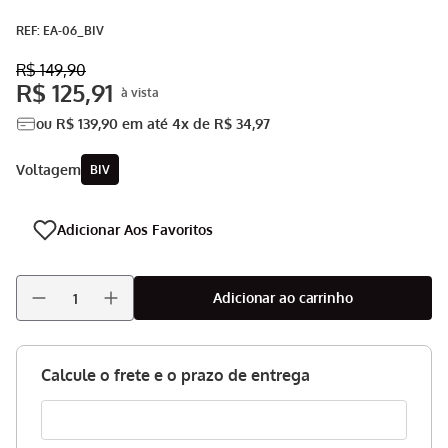
Aspirador
9
º
:
EA-06_BIV
Multiprocessador
10
º
R$
149
,
90
R$
125
,
91
ou
R$
139
,
90
em até
4
x de
R$
34
,
97
voltagem
BIV
Adicionar ao carrinho