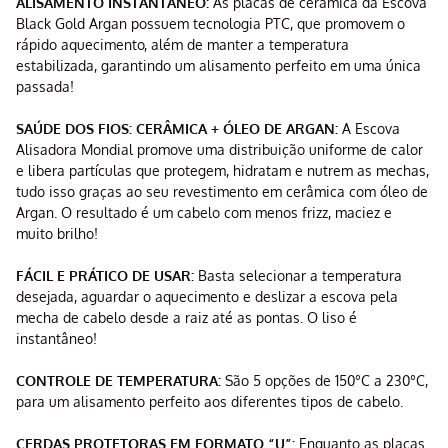
ALISAMENTO INSTANTÂNEO:
As placas de cerâmica da Escova
Black Gold Argan possuem tecnologia PTC, que promovem o
rápido aquecimento, além de manter a temperatura
estabilizada, garantindo um alisamento perfeito em uma única
passada!
SAÚDE DOS FIOS: CERÂMICA + ÓLEO DE ARGAN:
A Escova
Alisadora Mondial promove uma distribuição uniforme de calor
e libera partículas que protegem, hidratam e nutrem as mechas,
tudo isso graças ao seu revestimento em cerâmica com óleo de
Argan. O resultado é um cabelo com menos frizz, maciez e
muito brilho!
FÁCIL E PRÁTICO DE USAR:
Basta selecionar a temperatura
desejada, aguardar o aquecimento e deslizar a escova pela
mecha de cabelo desde a raiz até as pontas. O liso é
instantâneo!
CONTROLE DE TEMPERATURA:
São 5 opções de 150°C a 230°C,
para um alisamento perfeito aos diferentes tipos de cabelo.
CERDAS PROTETORAS EM FORMATO “U”:
Enquanto as placas