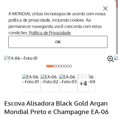
Atendemos todo o Brasil
A MONDIAL utiliza tecnologias de acordo com nossa
política de privacidade, incluindo cookies. Ao
O que você procura?
permanecer navegando, você concorda com estas
condições.
Política de Privacidade
.
Termos mais buscados
OK
cuidados pessoais
escova alisadora
escova alisadora black gold argan mondial preto e champagne ea-06
Peças Mondial
1
º
Air Fryer
2
º
Cafeteira
3
º
Assistencia Tecnica
4
º
+
4
Liquidificador
5
º
Secador
6
º
Escova Alisadora Black Gold Argan
Panificadora
7
º
Mondial Preto e Champagne EA-06
Panela Elétrica
8
º