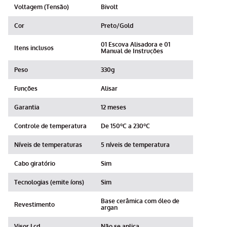
Voltagem (Tensão)
Bivolt
Cor
Preto/Gold
01 Escova Alisadora e 01
Itens inclusos
Manual de Instruções
Peso
330g
Funções
Alisar
Garantia
12 meses
Controle de temperatura
De 150ºC a 230ºC
Níveis de temperaturas
5 níveis de temperatura
Cabo giratório
Sim
Tecnologias (emite íons)
Sim
Base cerâmica com óleo de
Revestimento
argan
Visor Lcd
Não se aplica