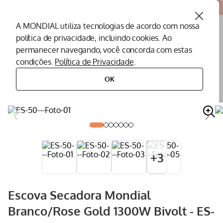
Atendemos todo o Brasil
A MONDIAL utiliza tecnologias de acordo com nossa
política de privacidade, incluindo cookies. Ao
O que você procura?
permanecer navegando, você concorda com estas
condições.
Política de Privacidade
.
Termos mais buscados
OK
cuidados pessoais
escova secadora
escova secadora mondial branco/rose gold 1300w bivolt - es-50
Peças Mondial
1
º
Air Fryer
2
º
Cafeteira
3
º
Assistencia Tecnica
4
º
+
3
Liquidificador
5
º
Secador
6
º
Escova Secadora Mondial
Panificadora
7
º
Branco/Rose Gold 1300W Bivolt - ES-
Panela Elétrica
8
º