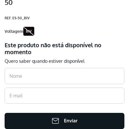
50
Aspirador
9
º
Multiprocessador
10
º
:
ES-50_BIV
voltagem
BIV
Este produto não está disponível no
momento
Quero saber quando estiver disponível
Enviar