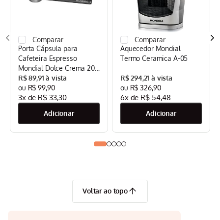
Porta Cápsula para
Aquecedor Mondial
Cafeteira Espresso
Termo Ceramica A-05
Mondial Dolce Crema 20
Bar Mondial Preto/Inox -
R$
89
,
91
R$
294
,
21
CPC-DG
R$
99
,
90
R$
326
,
90
3
x de
R$
33
,
30
6
x de
R$
54
,
48
Voltar ao topo