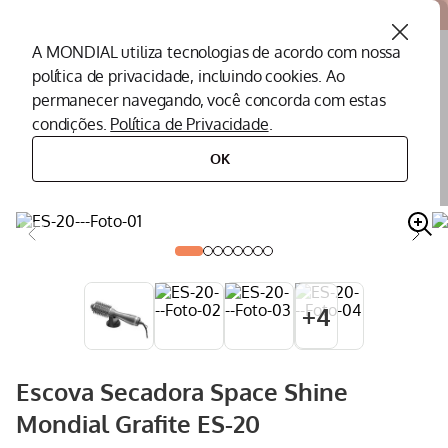
Atendemos todo o Brasil
A MONDIAL utiliza tecnologias de acordo com nossa
política de privacidade, incluindo cookies. Ao
O que você procura?
permanecer navegando, você concorda com estas
condições.
Política de Privacidade
.
Termos mais buscados
OK
cuidados pessoais
escova secadora
escova secadora space shine mondial grafite es-20
Peças Mondial
1
º
Air Fryer
2
º
Cafeteira
3
º
Assistencia Tecnica
4
º
+
4
Liquidificador
5
º
Secador
6
º
Escova Secadora Space Shine
Panificadora
7
º
Mondial Grafite ES-20
Panela Elétrica
8
º