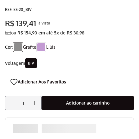
Aspirador
9
º
:
ES-20_BIV
Multiprocessador
10
º
R$
139
,
41
ou
R$
154
,
90
em até
5
x de
R$
30
,
98
Cor:
Grafite
Lilás
voltagem
BIV
Adicionar ao carrinho