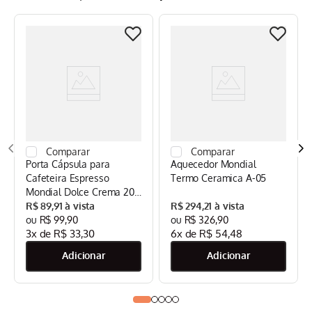
Porta Cápsula para
Aquecedor Mondial
Cafeteira Espresso
Termo Ceramica A-05
Mondial Dolce Crema 20
Bar Mondial Preto/Inox -
R$
89
,
91
R$
294
,
21
CPC-DG
R$
99
,
90
R$
326
,
90
3
x de
R$
33
,
30
6
x de
R$
54
,
48