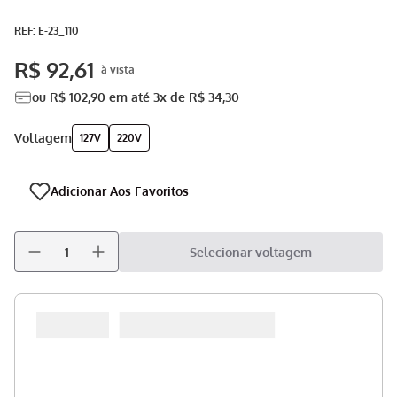
Aspirador
9
º
:
E-23_110
Multiprocessador
10
º
R$
92
,
61
ou
R$
102
,
90
em até
3
x de
R$
34
,
30
voltagem
127V
220V
Selecionar voltagem