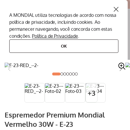
Atendemos todo o Brasil
A MONDIAL utiliza tecnologias de acordo com nossa
política de privacidade, incluindo cookies. Ao
O que você procura?
permanecer navegando, você concorda com estas
condições.
Política de Privacidade
.
Termos mais buscados
OK
eletroportáteis
eletroportáteis para cozinha
espremedor
espremedor premium mondial vermelho 30w - e-23
Peças Mondial
1
º
Air Fryer
2
º
Cafeteira
3
º
Assistencia Tecnica
4
º
+
3
Liquidificador
5
º
Secador
6
º
Espremedor Premium Mondial
Panificadora
7
º
Vermelho 30W - E-23
Panela Elétrica
8
º