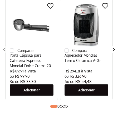
Porta Cápsula para
Aquecedor Mondial
Cafeteira Espresso
Termo Ceramica A-05
Mondial Dolce Crema 20
Bar Mondial Preto/Inox -
R$
89
,
91
R$
294
,
21
CPC-DG
R$
99
,
90
R$
326
,
90
3
x de
R$
33
,
30
6
x de
R$
54
,
48