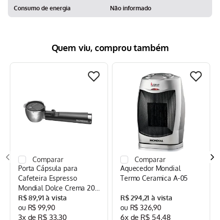
Consumo de energia
Não informado
Quem viu, comprou também
Porta Cápsula para
Aquecedor Mondial
Cafeteira Espresso
Termo Ceramica A-05
Mondial Dolce Crema 20
Bar Mondial Preto/Inox -
R$
89
,
91
R$
294
,
21
CPC-DG
R$
99
,
90
R$
326
,
90
3
x de
R$
33
,
30
6
x de
R$
54
,
48