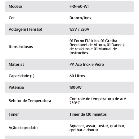
Modelo
FRN-60-WI
Cor
Branco/Inox
Voltagem (Tensão)
127V / 220V
01 Forno Elétrico; 01 Grelha
Regulável de Altura; 01 Bandeja
Itens inclusos
de resíduos e 01 Manual de
Instruções
Material
PP, Aço Inox e Vidro
Capacidade (L)
60 Litros
Potência
1800W
Controle de temperatura de até
Seletor de Temperatura
250°C
Timer
Timer de 120 minutos
Aquecer, assar, tostar, gratinar,
Ação do produto
grelhar e dourar.