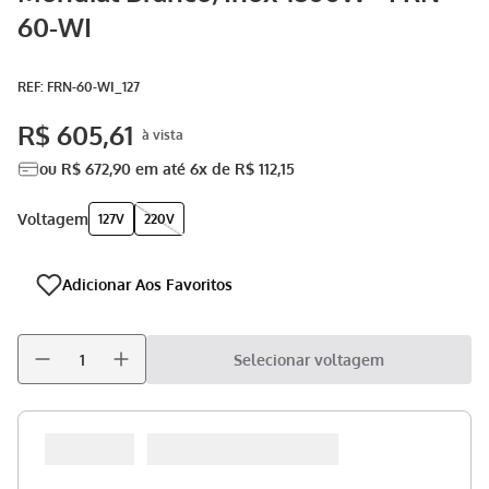
60-WI
Aspirador
9
º
Multiprocessador
10
º
:
FRN-60-WI_127
R$
605
,
61
ou
R$
672
,
90
em até
6
x de
R$
112
,
15
voltagem
127V
220V
Selecionar voltagem