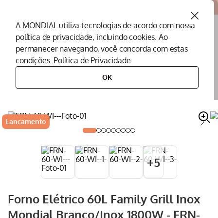
Atendemos todo o Brasil
A MONDIAL utiliza tecnologias de acordo com nossa
política de privacidade, incluindo cookies. Ao
O que você procura?
permanecer navegando, você concorda com estas
condições.
Política de Privacidade
.
Termos mais buscados
OK
eletroportáteis
eletroportáteis para cozinha
forno elétrico
forno elétrico 60l family grill inox mondial branco/inox 1800w - frn-60-wi
Peças Mondial
1
º
Air Fryer
2
º
Lançamento
Cafeteira
3
º
Assistencia Tecnica
4
º
+
5
Liquidificador
5
º
Secador
6
º
Forno Elétrico 60L Family Grill Inox
Panificadora
7
º
Mondial Branco/Inox 1800W - FRN-
Panela Elétrica
8
º