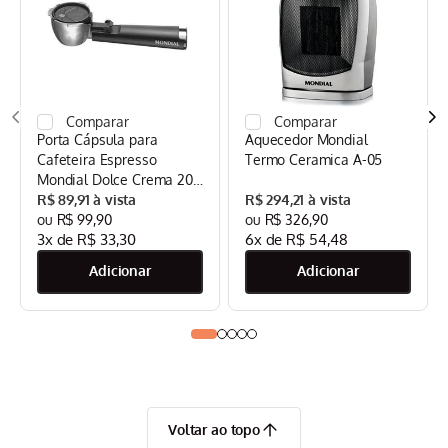
Porta Cápsula para
Aquecedor Mondial
Cafeteira Espresso
Termo Ceramica A-05
Mondial Dolce Crema 20
Bar Mondial Preto/Inox -
R$
89
,
91
R$
294
,
21
CPC-DG
R$
99
,
90
R$
326
,
90
3
x de
R$
33
,
30
6
x de
R$
54
,
48
Voltar ao topo