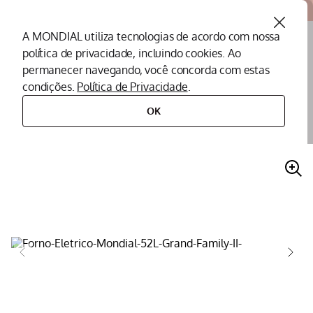
Atendemos todo o Brasil
A MONDIAL utiliza tecnologias de acordo com nossa
política de privacidade, incluindo cookies. Ao
O que você procura?
permanecer navegando, você concorda com estas
condições.
Política de Privacidade
.
Termos mais buscados
OK
eletroportáteis
eletroportáteis para cozinha
forno elétrico
forno elétrico 52l grand family ii mondial preto/inox 1800w - fr-52
Peças Mondial
1
º
Air Fryer
2
º
Cafeteira
3
º
Assistencia Tecnica
4
º
Liquidificador
5
º
Secador
6
º
Panificadora
7
º
Panela Elétrica
8
º