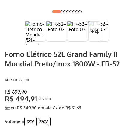
Aspirador
9
º
Multiprocessador
10
º
+
4
Forno Elétrico 52L Grand Family II
Mondial Preto/Inox 1800W - FR-52
:
FR-52_110
R$
699
,
90
R$
494
,
91
ou
R$
549
,
90
em até
6
x de
R$
91
,
65
voltagem
127V
220V