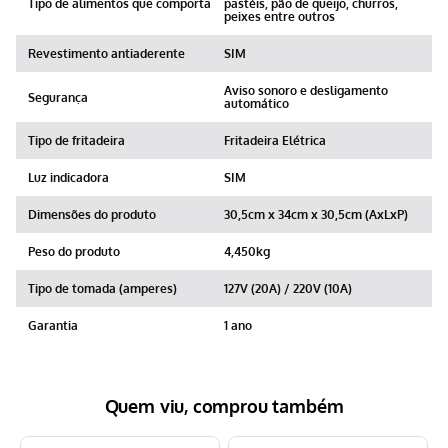
Tipo de alimentos que comporta
pastéis, pão de queijo, churros,
peixes entre outros
Revestimento antiaderente
SIM
Aviso sonoro e desligamento
Segurança
automático
Tipo de fritadeira
Fritadeira Elétrica
Luz indicadora
SIM
Dimensões do produto
30,5cm x 34cm x 30,5cm (AxLxP)
Peso do produto
4,450kg
Tipo de tomada (amperes)
127V (20A) / 220V (10A)
Garantia
1 ano
Quem viu, comprou também