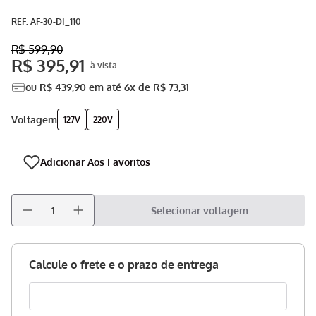
Aspirador
9
º
:
AF-30-DI_110
Multiprocessador
10
º
R$
599
,
90
R$
395
,
91
ou
R$
439
,
90
em até
6
x de
R$
73
,
31
voltagem
127V
220V
Selecionar voltagem