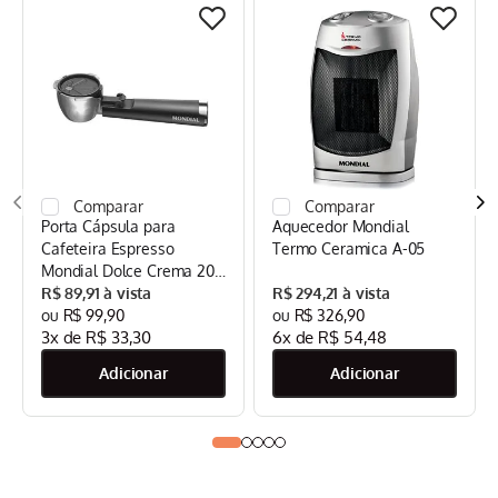
Porta Cápsula para
Aquecedor Mondial
Cafeteira Espresso
Termo Ceramica A-05
Mondial Dolce Crema 20
Bar Mondial Preto/Inox -
R$
89
,
91
R$
294
,
21
CPC-DG
R$
99
,
90
R$
326
,
90
3
x de
R$
33
,
30
6
x de
R$
54
,
48