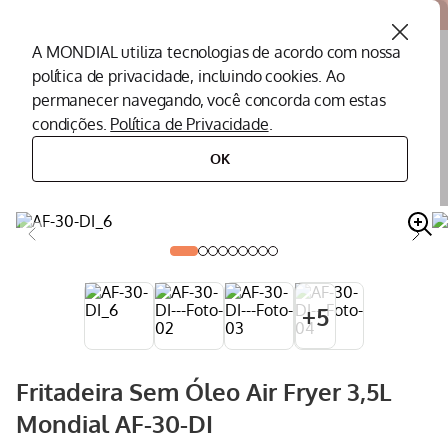
Atendemos todo o Brasil
A MONDIAL utiliza tecnologias de acordo com nossa
política de privacidade, incluindo cookies. Ao
O que você procura?
permanecer navegando, você concorda com estas
condições.
Política de Privacidade
.
Termos mais buscados
OK
eletroportáteis
eletroportáteis para cozinha
air fryer
fritadeira sem óleo air fryer 3,5l mondial af-30-di
Peças Mondial
1
º
Air Fryer
2
º
Cafeteira
3
º
Assistencia Tecnica
4
º
+
5
Liquidificador
5
º
Secador
6
º
Fritadeira Sem Óleo Air Fryer 3,5L
Panificadora
7
º
Mondial AF-30-DI
Panela Elétrica
8
º