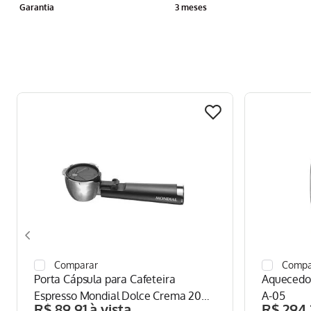
Garantia
3 meses
Porta Cápsula para Cafeteira
Aquecedo
Espresso Mondial Dolce Crema 20
A-05
R$
89
,
91
R$
294
,