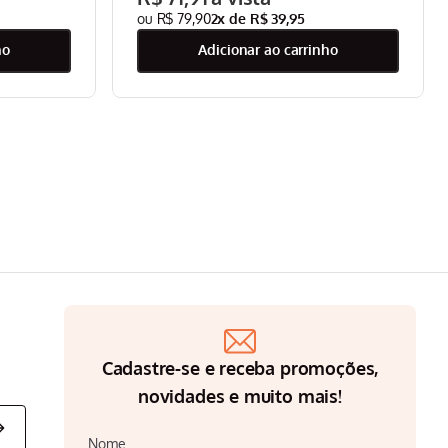
R$
79
,
90
2
x de
R$
39
,
95
ho
adicionar ao carrinho
Cadastre-se e receba promoções,
novidades e muito mais!
Nome