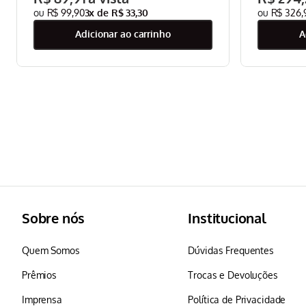
Bar Mondial Preto/Inox - CPC-DG
R$
99
,
90
3
x de
R$
33
,
30
R$
326
,
adicionar ao carrinho
Sobre nós
Institucional
Quem Somos
Dúvidas Frequentes
Prêmios
Trocas e Devoluções
Imprensa
Política de Privacidade