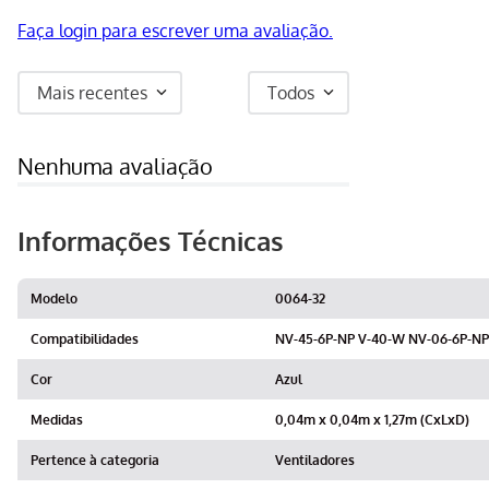
Faça login para escrever uma avaliação.
Mais recentes
Todos
Nenhuma avaliação
Informações Técnicas
Modelo
0064-32
Compatibilidades
NV-45-6P-NP V-40-W NV-06-6P-N
Cor
Azul
Medidas
0,04m x 0,04m x 1,27m (CxLxD)
Pertence à categoria
Ventiladores