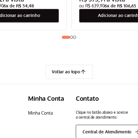
90
6
x de
R$
54
,
48
R$
639
,
90
6
x de
R$
106
,
65
adicionar ao carrinho
adicionar ao carrin
Voltar ao topo
Minha Conta
Contato
Clique no botão abaixo e acesse
Minha Conta
a central de atendimento:
Central de Atendimento