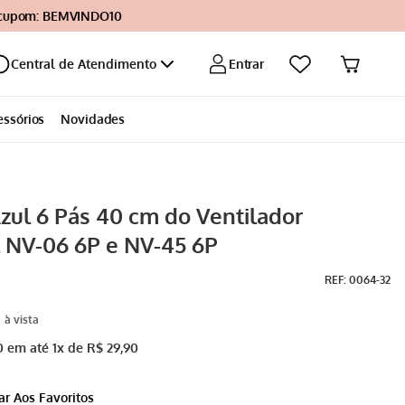
 cupom: BEMVINDO10
Entrar
Central de Atendimento
essórios
Novidades
zul 6 Pás 40 cm do Ventilador
 NV-06 6P e NV-45 6P
:
0064-32
0
em até
1
x de
R$
29
,
90