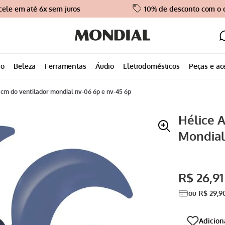
cele em até 6x sem juros
10% de desconto com o
ão
Beleza
Ferramentas
Áudio
Eletrodomésticos
Peças e ac
40 cm do ventilador mondial nv-06 6p e nv-45 6p
Hélice A
Mondial
R$
26
,
91
ou
R$
29
,
9