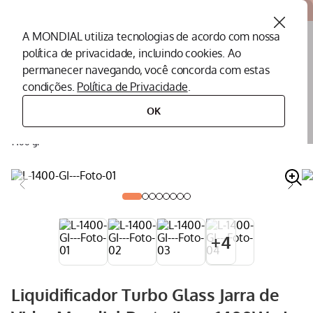
Atendemos todo o Brasil
A MONDIAL utiliza tecnologias de acordo com nossa
política de privacidade, incluindo cookies. Ao
O que você procura?
permanecer navegando, você concorda com estas
condições.
Política de Privacidade
.
Termos mais buscados
OK
eletroportáteis
eletroportáteis para cozinha
liquidificador
liquidificador turbo glass jarra de vidro mondial preto/inox 1400w - l-
Peças Mondial
1
º
1400 gi
Air Fryer
2
º
Cafeteira
3
º
Assistencia Tecnica
4
º
Liquidificador
5
º
+
4
Secador
6
º
Panificadora
7
º
Liquidificador Turbo Glass Jarra de
Panela Elétrica
8
º