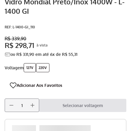
Vidro Mondial Preto/Inox 1400W - L-
Aspirador
9
º
1400 GI
Multiprocessador
10
º
:
L-1400-GI_110
R$
339
,
90
R$
298
,
71
ou
R$
331
,
90
em até
6
x de
R$
55
,
31
voltagem
127V
220V
Selecionar voltagem