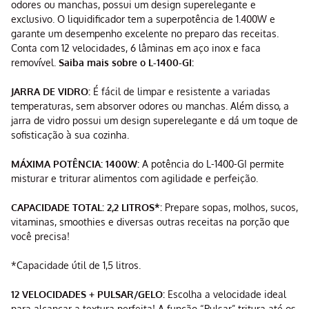
odores ou manchas, possui um design superelegante e
exclusivo. O liquidificador tem a superpotência de 1.400W e
garante um desempenho excelente no preparo das receitas.
Conta com 12 velocidades, 6 lâminas em aço inox e faca
removível.
Saiba mais sobre o L-1400-GI:
JARRA DE VIDRO:
É fácil de limpar e resistente a variadas
temperaturas, sem absorver odores ou manchas. Além disso, a
jarra de vidro possui um design superelegante e dá um toque de
sofisticação à sua cozinha.
MÁXIMA POTÊNCIA: 1400W:
A potência do L-1400-GI permite
misturar e triturar alimentos com agilidade e perfeição.
CAPACIDADE TOTAL: 2,2 LITROS*:
Prepare sopas, molhos, sucos,
vitaminas, smoothies e diversas outras receitas na porção que
você precisa!
*Capacidade útil de 1,5 litros.
12 VELOCIDADES + PULSAR/GELO:
Escolha a velocidade ideal
para alcançar a textura perfeita! A função “Pulsar” tritura até os