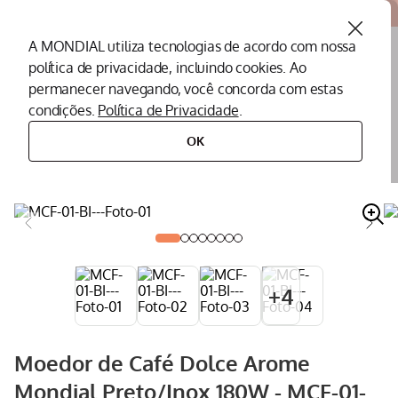
Atendemos todo o Brasil
A MONDIAL utiliza tecnologias de acordo com nossa
política de privacidade, incluindo cookies. Ao
O que você procura?
permanecer navegando, você concorda com estas
condições.
Política de Privacidade
.
Termos mais buscados
OK
eletroportáteis
eletroportáteis para cozinha
moedor de café
moedor de café dolce arome mondial preto/inox 180w - mcf-01-bi
Peças Mondial
1
º
Air Fryer
2
º
Cafeteira
3
º
Assistencia Tecnica
4
º
+
4
Liquidificador
5
º
Secador
6
º
Moedor de Café Dolce Arome
Panificadora
7
º
Mondial Preto/Inox 180W - MCF-01-
Panela Elétrica
8
º