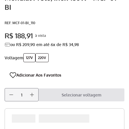
BI
Aspirador
9
º
Multiprocessador
10
º
:
MCF-01-BI_110
R$
188
,
91
ou
R$
209
,
90
em até
6
x de
R$
34
,
98
voltagem
127V
220V
Selecionar voltagem