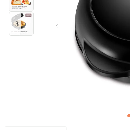
Multiprocessador
10
º
+
3