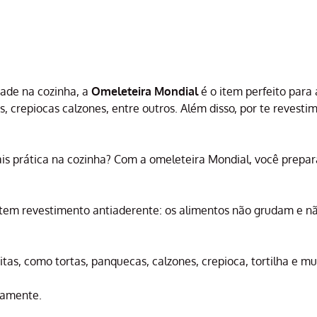
dade na cozinha, a
Omeleteira Mondial
é o item perfeito para
repiocas calzones, entre outros. Além disso, por te revestimen
s prática na cozinha? Com a omeleteira Mondial, você prepar
tem revestimento antiaderente: os alimentos não grudam e não 
as, como tortas, panquecas, calzones, crepioca, tortilha e mui
damente.