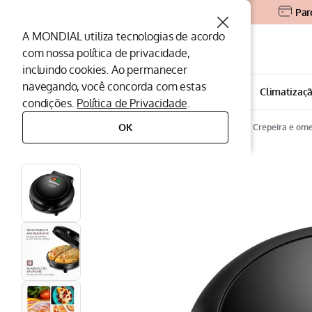
Par
A MONDIAL utiliza tecnologias de acordo
O que você procura?
com nossa política de privacidade,
incluindo cookies. Ao permanecer
Termos mais buscados
navegando, você concorda com estas
Todos os departamentos
Eletroportáteis
Climatizaç
condições.
Política de Privacidade
.
Peças Mondial
1
º
OK
eletroportáteis
eletroportáteis para cozinha
crepeira e om
Air Fryer
2
º
Cafeteira
3
º
Assistencia Tecnica
4
º
Liquidificador
5
º
Secador
6
º
Panificadora
7
º
Panela Elétrica
8
º
Aspirador
9
º