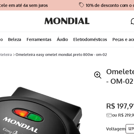
cele em até 6x sem juros
10% de desconto com o
ão
Beleza
Ferramentas
Áudio
Eletrodomésticos
Peças e ac
eleteira
omeleteira easy omelet mondial preto 800w - om-02
Omelete
- OM-02
R$
197
,
9
ou
R$
219
,
voltagem
127