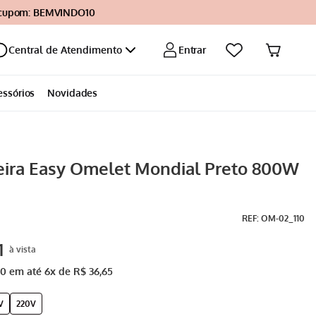
 cupom: BEMVINDO10
Entrar
Central de Atendimento
essórios
Novidades
ira Easy Omelet Mondial Preto 800W
:
OM-02_110
1
90
em até
6
x de
R$
36
,
65
V
220V