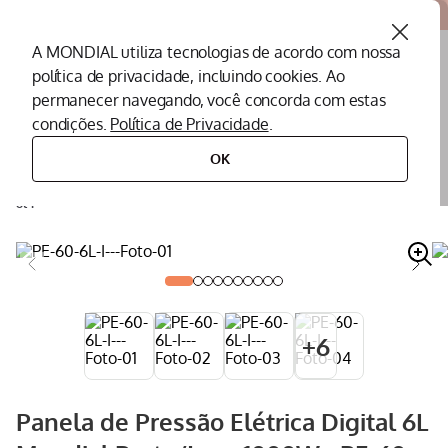
Atendemos todo o Brasil
A MONDIAL utiliza tecnologias de acordo com nossa
política de privacidade, incluindo cookies. Ao
O que você procura?
permanecer navegando, você concorda com estas
condições.
Política de Privacidade
.
Termos mais buscados
OK
eletroportáteis
eletroportáteis para cozinha
panela de pressão elétrica
panela de pressão elétrica digital 6l mondial preto/inox 1000w - pe-60-
Peças Mondial
1
º
6l-i
Air Fryer
2
º
Cafeteira
3
º
Assistencia Tecnica
4
º
Liquidificador
5
º
+
6
Secador
6
º
Panificadora
7
º
Panela de Pressão Elétrica Digital 6L
Panela Elétrica
8
º