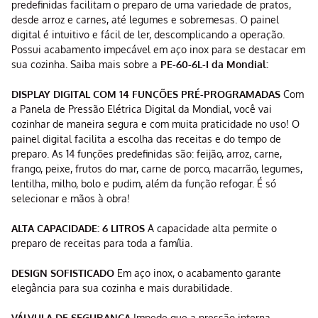
predefinidas facilitam o preparo de uma variedade de pratos,
desde arroz e carnes, até legumes e sobremesas. O painel
digital é intuitivo e fácil de ler, descomplicando a operação.
Possui acabamento impecável em aço inox para se destacar em
sua cozinha. Saiba mais sobre a
PE-60-6L-I da Mondial:
DISPLAY DIGITAL COM 14 FUNÇÕES PRÉ-PROGRAMADAS
Com
a Panela de Pressão Elétrica Digital da Mondial, você vai
cozinhar de maneira segura e com muita praticidade no uso! O
painel digital facilita a escolha das receitas e do tempo de
preparo. As 14 funções predefinidas são: feijão, arroz, carne,
frango, peixe, frutos do mar, carne de porco, macarrão, legumes,
lentilha, milho, bolo e pudim, além da função refogar. É só
selecionar e mãos à obra!
ALTA CAPACIDADE: 6 LITROS
A capacidade alta permite o
preparo de receitas para toda a família.
DESIGN SOFISTICADO
Em aço inox, o acabamento garante
elegância para sua cozinha e mais durabilidade.
VÁLVULA DE SEGURANÇA
Impede que a pressão interna