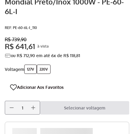
Mondial Preto/Inox 1000W - PE-60-
Aspirador
9
º
6L-I
Multiprocessador
10
º
:
PE-60-6L-I_110
R$
739
,
90
R$
641
,
61
ou
R$
712
,
90
em até
6
x de
R$
118
,
81
voltagem
127V
220V
Selecionar voltagem