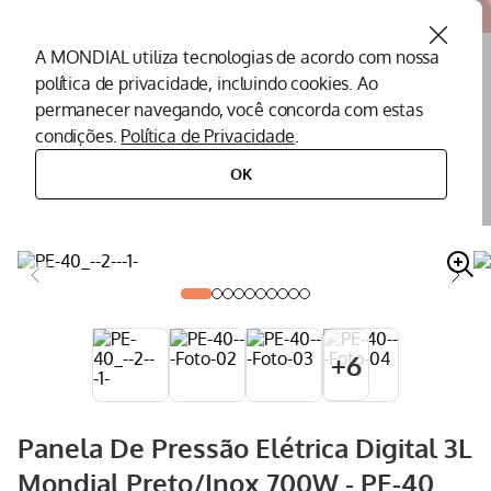
Atendemos todo o Brasil
A MONDIAL utiliza tecnologias de acordo com nossa
política de privacidade, incluindo cookies. Ao
O que você procura?
permanecer navegando, você concorda com estas
condições.
Política de Privacidade
.
Termos mais buscados
OK
eletroportáteis
eletroportáteis para cozinha
panela de pressão elétrica
panela de pressão elétrica digital 3l mondial preto/inox 700w - pe-40
Peças Mondial
1
º
Air Fryer
2
º
Cafeteira
3
º
Assistencia Tecnica
4
º
+
6
Liquidificador
5
º
Secador
6
º
Panela De Pressão Elétrica Digital 3L
Panificadora
7
º
Mondial Preto/Inox 700W - PE-40
Panela Elétrica
8
º