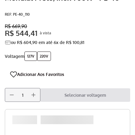
Aspirador
9
º
:
PE-40_110
Multiprocessador
10
º
R$
669
,
90
R$
544
,
41
ou
R$
604
,
90
em até
6
x de
R$
100
,
81
voltagem
127V
220V
Selecionar voltagem