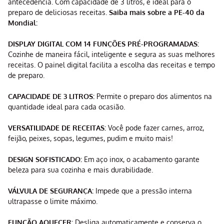
antecedência. Com capacidade de 3 litros, é ideal para o
preparo de deliciosas receitas.
Saiba mais sobre a PE-40 da
Mondial:
DISPLAY DIGITAL COM 14 FUNÇÕES PRÉ-PROGRAMADAS:
Cozinhe de maneira fácil, inteligente e segura as suas melhores
receitas. O painel digital facilita a escolha das receitas e tempo
de preparo.
CAPACIDADE DE 3 LITROS:
Permite o preparo dos alimentos na
quantidade ideal para cada ocasião.
VERSATILIDADE DE RECEITAS:
Você pode fazer carnes, arroz,
feijão, peixes, sopas, legumes, pudim e muito mais!
DESIGN SOFISTICADO:
Em aço inox, o acabamento garante
beleza para sua cozinha e mais durabilidade.
VÁLVULA DE SEGURANÇA:
Impede que a pressão interna
ultrapasse o limite máximo.
FUNÇÃO AQUECER:
Desliga automaticamente e conserva o