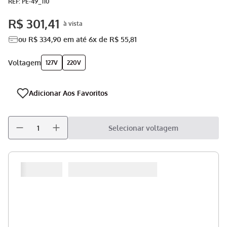
:
PE-49_110
Aspirador
9
º
R$
301
,
41
Multiprocessador
10
º
ou
R$
334
,
90
em até
6
x de
R$
55
,
81
voltagem
127V
220V
Selecionar voltagem