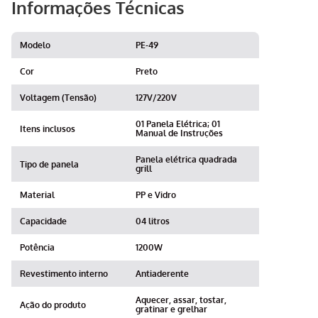
Informações Técnicas
Modelo
PE-49
Cor
Preto
Voltagem (Tensão)
127V/220V
01 Panela Elétrica; 01
Itens inclusos
Manual de Instruções
Panela elétrica quadrada
Tipo de panela
grill
Material
PP e Vidro
Capacidade
04 litros
Potência
1200W
Revestimento interno
Antiaderente
Aquecer, assar, tostar,
Ação do produto
gratinar e grelhar