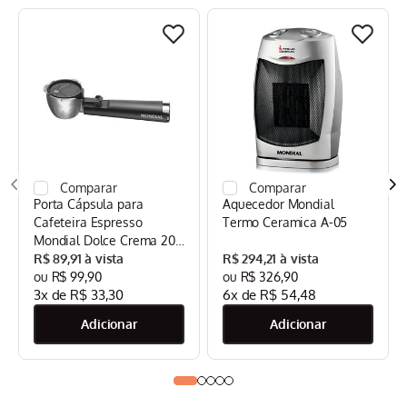
Porta Cápsula para
Aquecedor Mondial
Cafeteira Espresso
Termo Ceramica A-05
Mondial Dolce Crema 20
Bar Mondial Preto/Inox -
R$
89
,
91
R$
294
,
21
CPC-DG
R$
99
,
90
R$
326
,
90
3
x de
R$
33
,
30
6
x de
R$
54
,
48