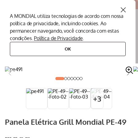
Atendemos todo o Brasil
A MONDIAL utiliza tecnologias de acordo com nossa
política de privacidade, incluindo cookies. Ao
O que você procura?
permanecer navegando, você concorda com estas
condições.
Política de Privacidade
.
Termos mais buscados
OK
eletroportáteis
eletroportáteis para cozinha
panela elétrica
panela elétrica grill mondial pe-49
Peças Mondial
1
º
Air Fryer
2
º
Cafeteira
3
º
Assistencia Tecnica
4
º
+
3
Liquidificador
5
º
Secador
6
º
Panela Elétrica Grill Mondial PE-49
Panificadora
7
º
Panela Elétrica
8
º