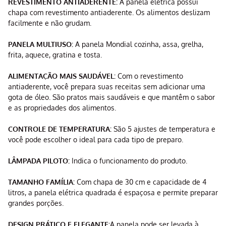
REVESTIMENTO ANTIADERENTE:
A panela elétrica possui
chapa com revestimento antiaderente. Os alimentos deslizam
facilmente e não grudam.
PANELA MULTIUSO:
A panela Mondial cozinha, assa, grelha,
frita, aquece, gratina e tosta.
ALIMENTAÇÃO MAIS SAUDÁVEL:
Com o revestimento
antiaderente, você prepara suas receitas sem adicionar uma
gota de óleo. São pratos mais saudáveis e que mantêm o sabor
e as propriedades dos alimentos.
CONTROLE DE TEMPERATURA:
São 5 ajustes de temperatura e
você pode escolher o ideal para cada tipo de preparo.
LÂMPADA PILOTO:
Indica o funcionamento do produto.
TAMANHO FAMÍLIA:
Com chapa de 30 cm e capacidade de 4
litros, a panela elétrica quadrada é espaçosa e permite preparar
grandes porções.
DESIGN PRÁTICO E ELEGANTE:
A panela pode ser levada à