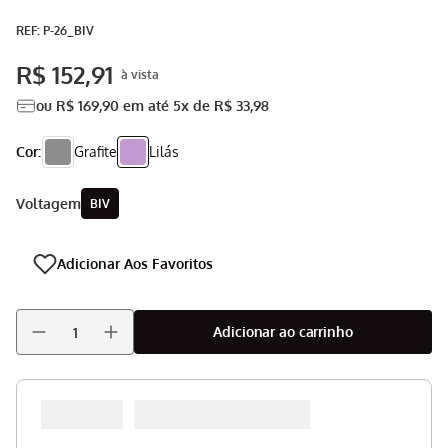
Aspirador
9
º
:
P-26_BIV
Multiprocessador
10
º
R$
152
,
91
ou
R$
169
,
90
em até
5
x de
R$
33
,
98
Cor:
Grafite
Lilás
voltagem
BIV
Adicionar ao carrinho