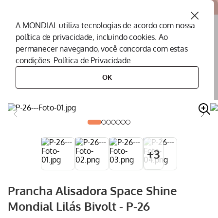
Atendemos todo o Brasil
A MONDIAL utiliza tecnologias de acordo com nossa
política de privacidade, incluindo cookies. Ao
O que você procura?
permanecer navegando, você concorda com estas
condições.
Política de Privacidade
.
Termos mais buscados
OK
cuidados pessoais
prancha alisadora
prancha alisadora space shine mondial lilás bivolt - p-26
Peças Mondial
1
º
Air Fryer
2
º
Cafeteira
3
º
Assistencia Tecnica
4
º
+
3
Liquidificador
5
º
Secador
6
º
Prancha Alisadora Space Shine
Panificadora
7
º
Mondial Lilás Bivolt - P-26
Panela Elétrica
8
º