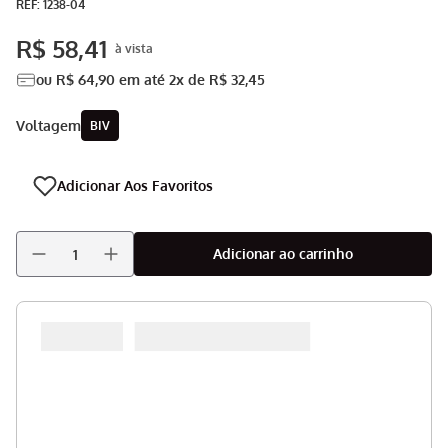
:
1238-04
Aspirador
9
º
R$
58
,
41
Multiprocessador
10
º
ou
R$
64
,
90
em até
2
x de
R$
32
,
45
voltagem
BIV
Adicionar ao carrinho