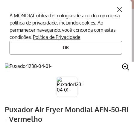
Atendemos todo o Brasil
A MONDIAL utiliza tecnologias de acordo com nossa
política de privacidade, incluindo cookies. Ao
O que você procura?
permanecer navegando, você concorda com estas
condições.
Política de Privacidade
.
Termos mais buscados
OK
peças
peças para fritadeiras
puxador
puxador air fryer mondial afn-50-ri - vermelho
Peças Mondial
1
º
Air Fryer
2
º
Cafeteira
3
º
Assistencia Tecnica
4
º
Liquidificador
5
º
Puxador Air Fryer Mondial AFN-50-RI
Secador
6
º
- Vermelho
Panificadora
7
º
Panela Elétrica
8
º