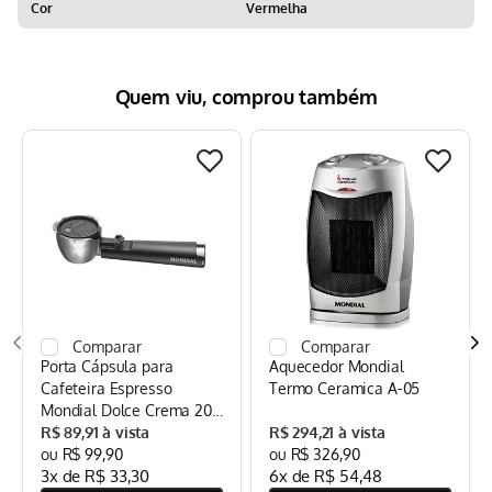
Cor
Vermelha
Quem viu, comprou também
Porta Cápsula para
Aquecedor Mondial
Cafeteira Espresso
Termo Ceramica A-05
Mondial Dolce Crema 20
Bar Mondial Preto/Inox -
R$
89
,
91
R$
294
,
21
CPC-DG
R$
99
,
90
R$
326
,
90
3
x de
R$
33
,
30
6
x de
R$
54
,
48