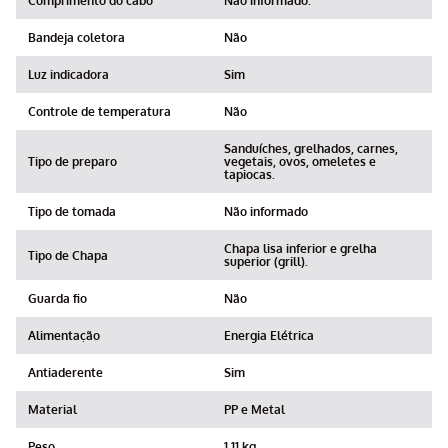
Comprimento do cabo
Não informado.
Bandeja coletora
Não
Luz indicadora
Sim
Controle de temperatura
Não
Sanduíches, grelhados, carnes,
Tipo de preparo
vegetais, ovos, omeletes e
tapiocas.
Tipo de tomada
Não informado
Chapa lisa inferior e grelha
Tipo de Chapa
superior (grill).
Guarda fio
Não
Alimentação
Energia Elétrica
Antiaderente
Sim
Material
PP e Metal
Peso
1,11 kg