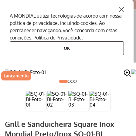
Atendemos todo o Brasil
A MONDIAL utiliza tecnologias de acordo com nossa
política de privacidade, incluindo cookies. Ao
O que você procura?
permanecer navegando, você concorda com estas
condições.
Política de Privacidade
.
Termos mais buscados
OK
eletroportáteis
eletroportáteis para cozinha
grill e sanduicheira
grill e sanduicheira square inox mondial preto/inox sq-01-bi
Peças Mondial
1
º
Air Fryer
2
º
Lançamento
Cafeteira
3
º
Assistencia Tecnica
4
º
Liquidificador
5
º
Secador
6
º
Grill e Sanduicheira Square Inox
Panificadora
7
º
Mondial Preto/Inox SQ-01-BI
Panela Elétrica
8
º