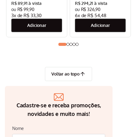
Bar Mondial Preto/Inox -
R$
89
,
91
R$
294
,
21
CPC-DG
R$
99
,
90
R$
326
,
90
3
x de
R$
33
,
30
6
x de
R$
54
,
48
Voltar ao topo
Cadastre-se e receba promoções,
novidades e muito mais!
Nome