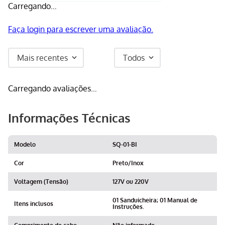
Carregando…
Faça login para escrever uma avaliação.
Mais recentes
Todos
Carregando avaliações…
Informações Técnicas
Modelo
SQ-01-BI
Cor
Preto/Inox
Voltagem (Tensão)
127V ou 220V
01 Sanduicheira; 01 Manual de
Itens inclusos
Instruções.