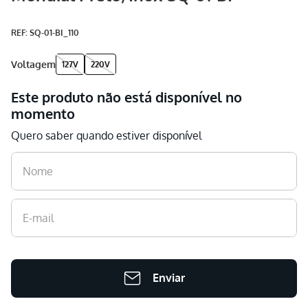
Aspirador
9
º
:
SQ-01-BI_110
Multiprocessador
10
º
voltagem
127V
220V
Este produto não está disponível no
momento
Quero saber quando estiver disponível
Enviar