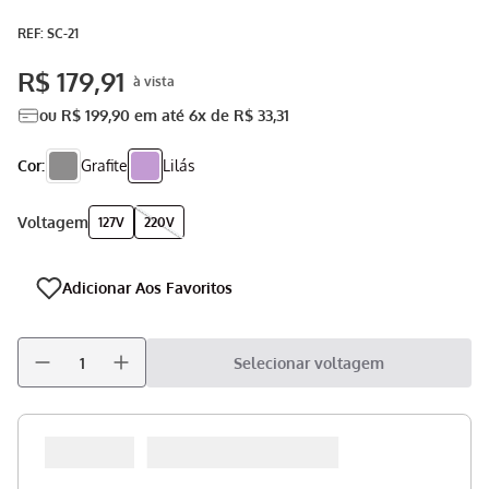
Aspirador
9
º
:
SC-21
Multiprocessador
10
º
R$
179
,
91
ou
R$
199
,
90
em até
6
x de
R$
33
,
31
Cor:
Grafite
Lilás
voltagem
127V
220V
Selecionar voltagem