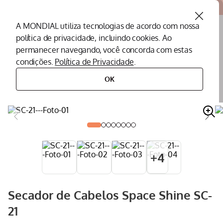
Atendemos todo o Brasil
A MONDIAL utiliza tecnologias de acordo com nossa
política de privacidade, incluindo cookies. Ao
O que você procura?
permanecer navegando, você concorda com estas
condições.
Política de Privacidade
.
Termos mais buscados
OK
cuidados pessoais
secador de cabelos
secador de cabelos space shine sc-21
Peças Mondial
1
º
Air Fryer
2
º
Cafeteira
3
º
Assistencia Tecnica
4
º
+
4
Liquidificador
5
º
Secador
6
º
Secador de Cabelos Space Shine SC-
Panificadora
7
º
21
Panela Elétrica
8
º