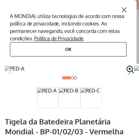
Atendemos todo o Brasil
A MONDIAL utiliza tecnologias de acordo com nossa
política de privacidade, incluindo cookies. Ao
O que você procura?
permanecer navegando, você concorda com estas
condições.
Política de Privacidade
.
Termos mais buscados
OK
peças
peças para batedeiras
tigela
tigela da batedeira planetária mondial - bp-01/02/03 - vermelha
Peças Mondial
1
º
Air Fryer
2
º
Cafeteira
3
º
Assistencia Tecnica
4
º
Liquidificador
5
º
Secador
6
º
Tigela da Batedeira Planetária
Panificadora
7
º
Mondial - BP-01/02/03 - Vermelha
Panela Elétrica
8
º