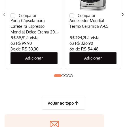
Porta Cápsula para
Aquecedor Mondial
Cafeteira Espresso
Termo Ceramica A-05
Mondial Dolce Crema 20
Bar Mondial Preto/Inox -
R$
89
,
91
R$
294
,
21
CPC-DG
R$
99
,
90
R$
326
,
90
3
x de
R$
33
,
30
6
x de
R$
54
,
48
Voltar ao topo