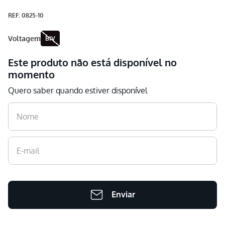
Aspirador
9
º
:
0825-10
Multiprocessador
10
º
voltagem
BIV
Este produto não está disponível no
momento
Quero saber quando estiver disponível
Enviar